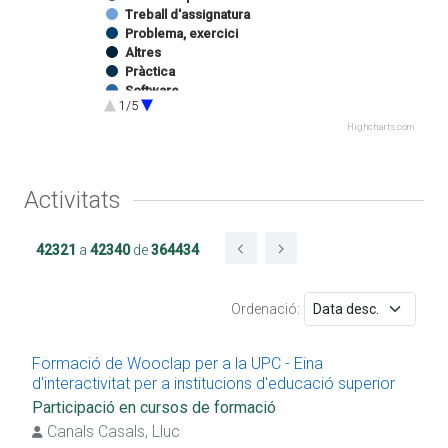
Treball d'assignatura
Problema, exercici
Altres
Pràctica
Software
1/5
Exercici de pràctiques
Programa docent
Highcharts.com
Programari
Imatge
So
Activitats
Autoria capitol catàleg exposició
Edició catàleg exposició
Website
42321
a
42340
de
364434
Docència impartida
Treball Final de Grau
Projecte Final de Màster Oficial
Ordenació:
Projecte/Treball Final de Carrera
Tesina
Estada centre R+D+I
Formació de Wooclap per a la UPC - Eina
Projecte Final de Màster UPC
d'interactivitat per a institucions d'educació superior
Treball de projecte
Participació en cursos de formació
Participació en cursos de formació
Canals Casals, Lluc
Impartició de cursos de formació