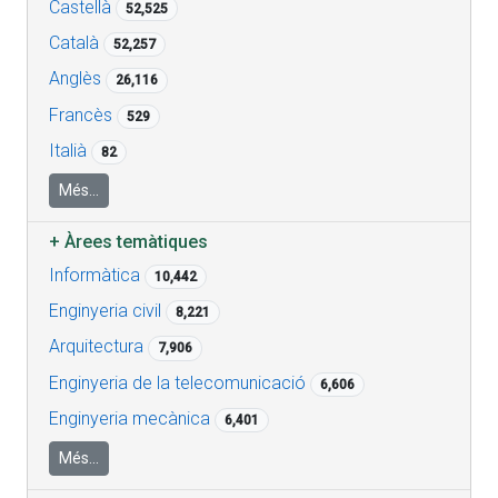
Castellà
52,525
Català
52,257
Anglès
26,116
Francès
529
Italià
82
Més...
+
Àrees temàtiques
Informàtica
10,442
Enginyeria civil
8,221
Arquitectura
7,906
Enginyeria de la telecomunicació
6,606
Enginyeria mecànica
6,401
Més...