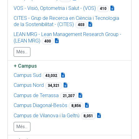
VOS - Visió, Optometria i Salut - (VOS)
410
CITES - Grup de Recerca en Ciència i Tecnologia
de la Sostenibilitat - (CITES)
403
LEAN MRG - Lean Management Research Group -
(LEAN MRG)
400
Més...
+
Campus
Campus Sud
43,032
Campus Nord
34,321
Campus de Terrassa
21,207
Campus Diagonal-Besòs
8,856
Campus de Vilanova i la Geltrú
8,051
Més...