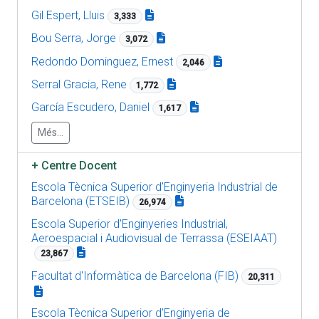
Gil Espert, Lluis
3,333
Bou Serra, Jorge
3,072
Redondo Dominguez, Ernest
2,046
Serral Gracia, Rene
1,772
García Escudero, Daniel
1,617
Més...
+
Centre Docent
Escola Tècnica Superior d'Enginyeria Industrial de
Barcelona (ETSEIB)
26,974
Escola Superior d'Enginyeries Industrial,
Aeroespacial i Audiovisual de Terrassa (ESEIAAT)
23,867
Facultat d'Informàtica de Barcelona (FIB)
20,311
Escola Tècnica Superior d'Enginyeria de