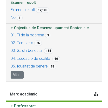
Examen resolt
Examen resolt
12,103
No
1
+
Objectius de Desenvolupament Sostenible
01. Fi de la pobresa
3
02. Fam zero
25
03. Salut i benestar
155
04. Educació de qualitat
66
05. Igualtat de gènere
38
Més...
Marc acadèmic
+
Professorat