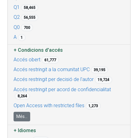
Q1
58,465
Q2
56,555
Q0
700
A
1
+
Condicions d'accés
Accés obert
61,777
Accés restringit a la comunitat UPC
39,195
Accés restringit per decisió de l'autor
19,724
Accés restringit per acord de confidencialitat
8,264
Open Access with restricted files
1,273
Més...
+
Idiomes