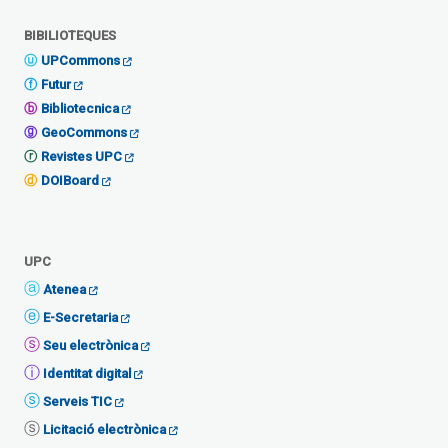
BIBILIOTEQUES
UPCommons
Futur
Bibliotecnica
GeoCommons
Revistes UPC
DOIBoard
UPC
Atenea
E-Secretaria
Seu electrònica
Identitat digital
Serveis TIC
Licitació electrònica