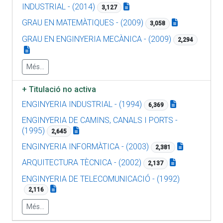
INDUSTRIAL - (2014)
3,127
GRAU EN MATEMÀTIQUES - (2009)
3,058
GRAU EN ENGINYERIA MECÀNICA - (2009)
2,294
Més...
+
Titulació no activa
ENGINYERIA INDUSTRIAL - (1994)
6,369
ENGINYERIA DE CAMINS, CANALS I PORTS -
(1995)
2,645
ENGINYERIA INFORMÀTICA - (2003)
2,381
ARQUITECTURA TÈCNICA - (2002)
2,137
ENGINYERIA DE TELECOMUNICACIÓ - (1992)
2,116
Més...