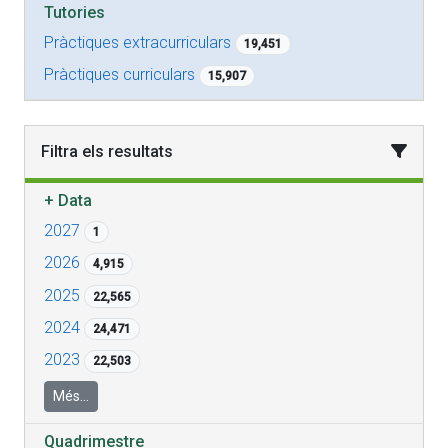
Tutories
Pràctiques extracurriculars
19,451
Pràctiques curriculars
15,907
Filtra els resultats
+
Data
2027
1
2026
4,915
2025
22,565
2024
24,471
2023
22,503
Més...
Quadrimestre