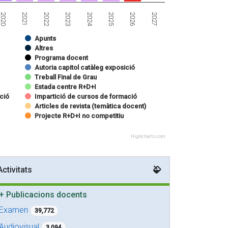
2023
2021
2026
2024
2027
2022
2020
2025
Apunts
Altres
Programa docent
Autoria capitol catàleg exposició
Treball Final de Grau
Estada centre R+D+I
ació
Impartició de cursos de formació
Articles de revista (temàtica docent)
Projecte R+D+I no competitiu
Highcharts.com
Activitats
+
Publicacions docents
Examen
39,772
Audiovisual
3,094