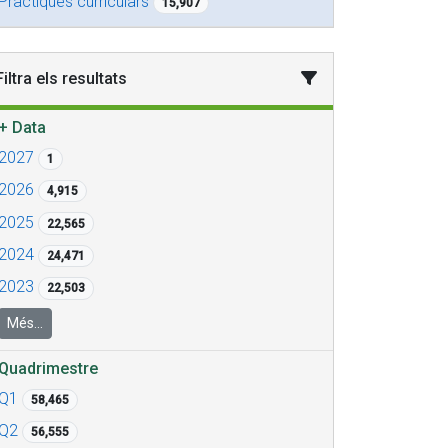
Pràctiques curriculars
15,907
Filtra els resultats
+
Data
2027
1
2026
4,915
2025
22,565
2024
24,471
2023
22,503
Més...
Quadrimestre
Q1
58,465
Q2
56,555