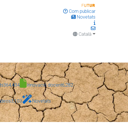
Com publicar
Novetats
Català
ts
364,434
Innovació docent
6,282
ídeos
3,103
Novetats