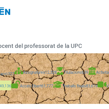
docent del professorat de la UPC
Assignatures
12,328
Titulacions
639
Activita
zació
327
49,136
Accés Obert
61,777
Treballs finals
83,619
V