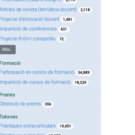
2,179
Articles de revista (temàtica docent)
2,118
Projecte d'innovació docent
1,481
Impartició de conferències
421
Projecte R+D+I competitiu
72
Més...
Formació
Participació en cursos de formació
54,889
Impartició de cursos de formació
18,229
Premis
Obtenció de premis
556
Tutories
Pràctiques extracurriculars
19,451