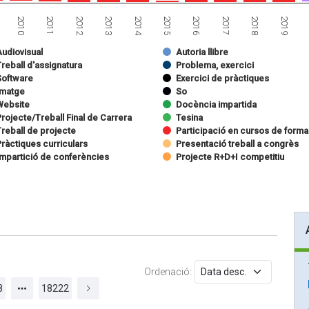
2013
2018
2011
2016
2014
2019
2012
2017
2010
2015
Audiovisual
Autoria llibre
reball d'assignatura
Problema, exercici
Software
Exercici de pràctiques
Imatge
So
Website
Docència impartida
rojecte/Treball Final de Carrera
Tesina
Treball de projecte
Participació en cursos de form
Pràctiques curriculars
Presentació treball a congrès
Impartició de conferències
Projecte R+D+I competitiu
Ordenació:
8
18222