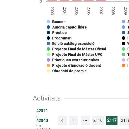
0
2003
2008
2006
2004
2009
2007
2005
Examen
Autoria capitol llibre
T
Pràctica
Programari
Edició catàleg exposició
Projecte Final de Màster Oficial
P
Projecte Final de Màster UPC
Pràctiques extracurriculars
Projecte d'innovació docent
Obtenció de premis
Activitats
42321
a
1
2116
2117
211
42340
de