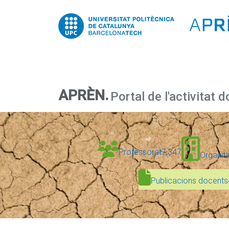
APRÈN.
Portal de l'activitat 
Professorat
7,347
Organit
Publicacions docents