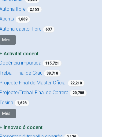
Autoria llibre
2,153
Apunts
1,869
Autoria capitol llibre
637
Més...
+
Activitat docent
Docència impartida
115,721
Treball Final de Grau
38,718
Projecte Final de Màster Oficial
22,210
Projecte/Treball Final de Carrera
20,788
Tesina
1,628
Més...
+
Innovació docent
Presentació treball a congrès