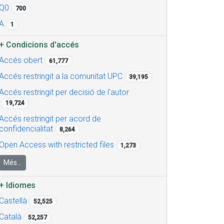
Q0
700
A
1
+
Condicions d'accés
Accés obert
61,777
Accés restringit a la comunitat UPC
39,195
Accés restringit per decisió de l'autor
19,724
Accés restringit per acord de
confidencialitat
8,264
Open Access with restricted files
1,273
Més...
+
Idiomes
Castellà
52,525
Català
52,257