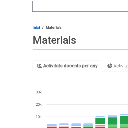
Search
Inici
Materials
Materials
Activitats docents per any
Activit
30k
20k
10k