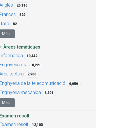
Anglès
26,116
Francès
529
Italià
82
Més...
+
Àrees temàtiques
Informàtica
10,442
Enginyeria civil
8,221
Arquitectura
7,906
Enginyeria de la telecomunicació
6,606
Enginyeria mecànica
6,401
Més...
Examen resolt
Examen resolt
12,103