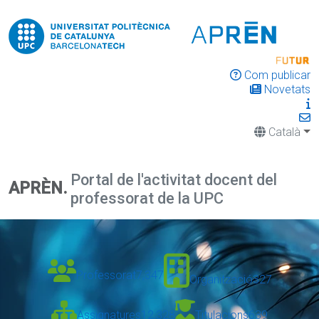
Com publicar
Novetats
Català
Portal de l'activitat docent del
APRÈN.
professorat de la UPC
Professorat
7,347
Organització
327
Assignatures
12,328
Titulacions
639