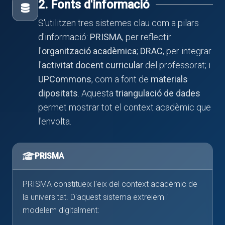
2. Fonts d'informació
S'utilitzen tres sistemes clau com a pilars
d'informació:
PRISMA
, per reflectir
l'
organització acadèmica
;
DRAC
, per integrar
l'
activitat docent curricular
del professorat; i
UPCommons
, com a font de
materials
dipositats
. Aquesta
triangulació de dades
permet mostrar tot el context acadèmic que
l'envolta.
PRISMA
PRISMA constitueix l'eix del context acadèmic de
la universitat. D'aquest sistema extreiem i
modelem digitalment: