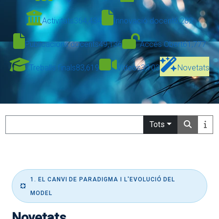
Activitats
364,434
Innovació docent
6,282
Publicacions docents
49,136
Accés Obert
61,777
Treballs finals
83,619
Vídeos
3,103
Novetats
Search
Tots
1. EL CANVI DE PARADIGMA I L'EVOLUCIÓ DEL
MODEL
Novetats