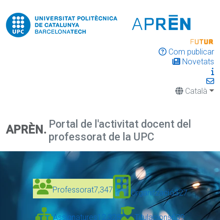
Com publicar
Novetats
Català
Portal de l'activitat docent del
APRÈN.
professorat de la UPC
Professorat
7,347
Organització
327
Assignatures
12,328
Titulacions
639