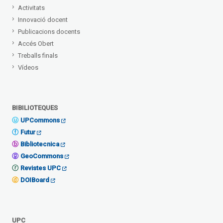
Activitats
Innovació docent
Publicacions docents
Accés Obert
Treballs finals
Vídeos
BIBILIOTEQUES
UPCommons
Futur
Bibliotecnica
GeoCommons
Revistes UPC
DOIBoard
UPC