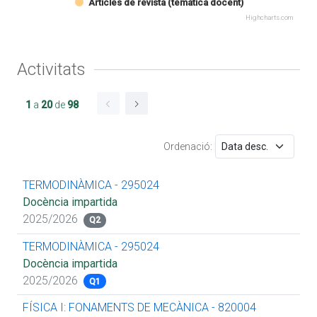
Articles de revista (temàtica docent)
Highcharts.com
Activitats
1
a
20
de
98
Ordenació:
TERMODINÀMICA - 295024
Docència impartida
2025/2026
Q2
TERMODINÀMICA - 295024
Docència impartida
2025/2026
Q1
FÍSICA I: FONAMENTS DE MECÀNICA - 820004