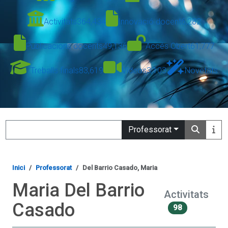
Activitats
364,434
Innovació docent
6,282
Publicacions docents
49,136
Accés Obert
61,777
Treballs finals
83,619
Vídeos
3,103
Novetats
Search
Professorat
Inici
Professorat
Del Barrio Casado, Maria
Maria Del Barrio
Activitats
Casado
98