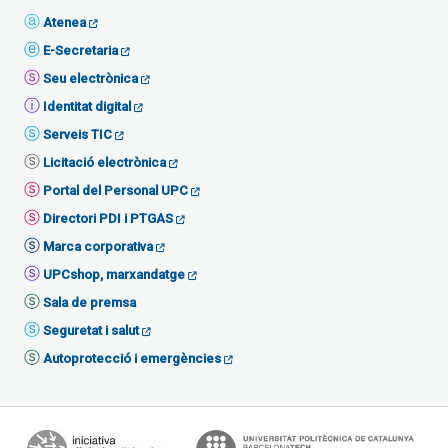
Atenea
E-Secretaria
Seu electrònica
Identitat digital
Serveis TIC
Licitació electrònica
Portal del Personal UPC
Directori PDI i PTGAS
Marca corporativa
UPCshop, marxandatge
Sala de premsa
Seguretat i salut
Autoprotecció i emergències