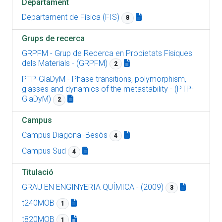
Departament
Departament de Física (FIS)
8
Grups de recerca
GRPFM - Grup de Recerca en Propietats Físiques
dels Materials - (GRPFM)
2
PTP-GlaDyM - Phase transitions, polymorphism,
glasses and dynamics of the metastability - (PTP-
GlaDyM)
2
Campus
Campus Diagonal-Besòs
4
Campus Sud
4
Titulació
GRAU EN ENGINYERIA QUÍMICA - (2009)
3
t240MOB
1
t820MOB
1