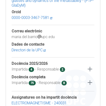
glasses and dynamics of the metastability - (PTP-
GlaDyM)
Orcid
0000-0003-3467-7581
Correu electrònic
maria.del.barrio
upc.edu
Dades de contacte
Directori de la UPC
Docència
2025/2026
Impartida
- Responsable
4
2
Docència completa
Impartida
- Responsable
75
8
Assignatures on ha impartit docència
ELECTROMAGNETISME - 240031