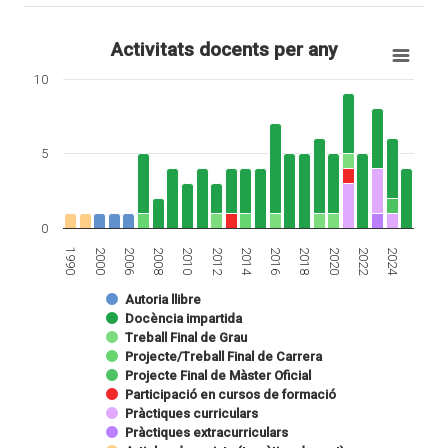
Activitats docents per any
10
5
0
1990
2000
2006
2008
2010
2012
2014
2016
2018
2020
2022
2024
Autoria llibre
Docència impartida
Treball Final de Grau
Projecte/Treball Final de Carrera
Projecte Final de Màster Oficial
Participació en cursos de formació
Pràctiques curriculars
Pràctiques extracurriculars