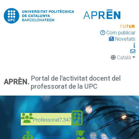
Com publicar
Novetats
Català
Portal de l'activitat docent del
APRÈN.
professorat de la UPC
Professorat
7,347
Organització
327
Assignatures
12,328
Titulacions
639