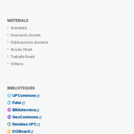
MATERIALS
Activitats
Innovació docent
Publicacions docents
Accés Obert
Treballs finals
Vídeos
BIBILIOTEQUES
UPCommons
Futur
Bibliotecnica
GeoCommons
Revistes UPC
DOIBoard