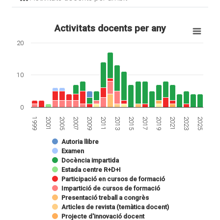
Activitats docents per any
20
10
0
2011
2009
2025
2007
2023
2005
2021
2001
2019
1999
2017
2015
2013
Autoria llibre
Examen
Docència impartida
Estada centre R+D+I
Participació en cursos de formació
Impartició de cursos de formació
Presentació treball a congrès
Articles de revista (temàtica docent)
Projecte d'innovació docent