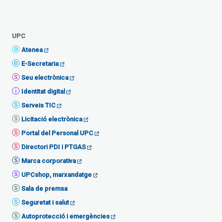
UPC
Atenea
E-Secretaria
Seu electrònica
Identitat digital
Serveis TIC
Licitació electrònica
Portal del Personal UPC
Directori PDI i PTGAS
Marca corporativa
UPCshop, marxandatge
Sala de premsa
Seguretat i salut
Autoprotecció i emergències