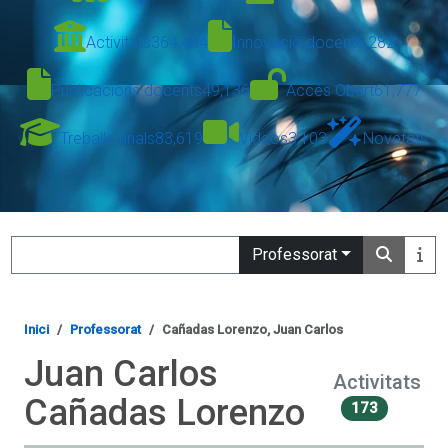
Activitats
364,434
Innovació docent
6,282
Publicacions docents
49,136
Accés Obert
61,777
Treballs finals
83,619
Vídeos
3,103
Novetats
Search
Professorat
Inici
Professorat
Cañadas Lorenzo, Juan Carlos
Juan Carlos
Activitats
Cañadas Lorenzo
173