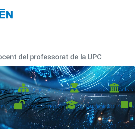
docent del professorat de la UPC
Assignatures
12,328
Titulacions
639
Activita
zació
327
49,136
Accés Obert
61,777
Treballs finals
83,619
V