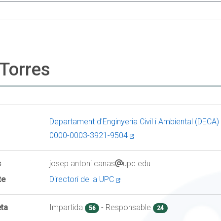
Torres
Departament d'Enginyeria Civil i Ambiental (DECA)
0000-0003-3921-9504
c
josep.antoni.canas
upc.edu
te
Directori de la UPC
ta
Impartida
- Responsable
56
24