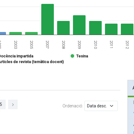
2008
2003
2010
2007
2012
97
2009
2005
2011
Docència impartida
Tesina
rticles de revista (temàtica docent)
5
Ordenació: