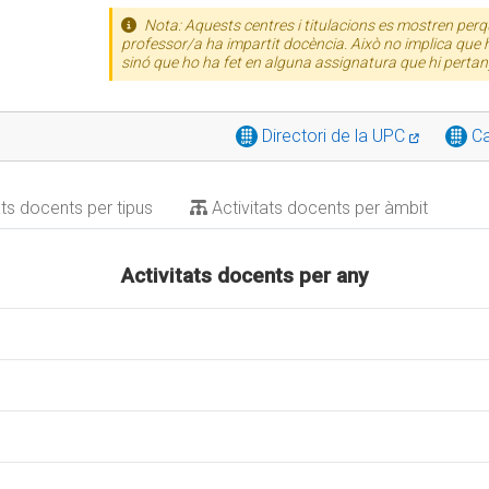
Nota: Aquests centres i titulacions es mostren perqu
professor/a ha impartit docència. Això no implica que h
sinó que ho ha fet en alguna assignatura que hi pertan
Directori de la UPC
Ca
ats docents per tipus
Activitats docents per àmbit
Activitats docents per any