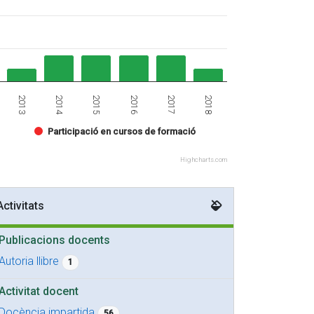
2013
2018
2015
2017
2014
2016
Participació en cursos de formació
Highcharts.com
Activitats
Publicacions docents
Autoria llibre
1
Activitat docent
Docència impartida
56