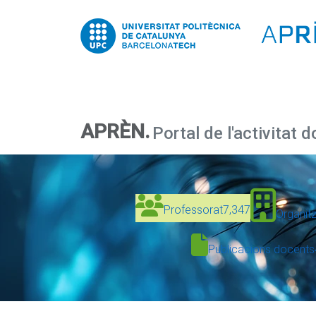
APRÈN.
Portal de l'activitat 
Professorat
7,347
Organit
Publicacions docents