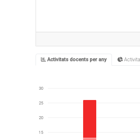
Activitats docents per any
Activit
30
25
20
15