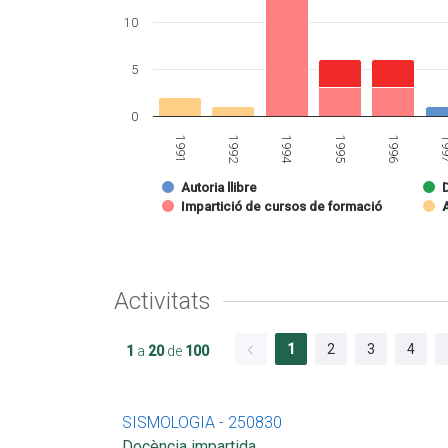
10
5
0
1996
1992
1995
1991
19
1994
Autoria llibre
Impartició de cursos de formació
A
Activitats
1
2
3
4
1
a
20
de
100
SISMOLOGIA - 250830
Docència impartida