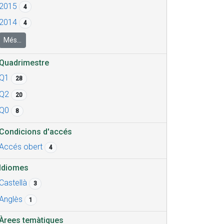
2015
4
2014
4
Més...
Quadrimestre
Q1
28
Q2
20
Q0
8
Condicions d'accés
Accés obert
4
Idiomes
Castellà
3
Anglès
1
Àrees temàtiques