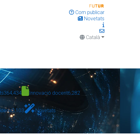
Com publicar
Novetats
Català
ts
364,434
Innovació docent
6,282
ídeos
3,103
Novetats