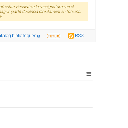
è estan vinculats a les assignatures on el
agi impartit docència directament en tots ells,
y.
tàleg biblioteques
RSS