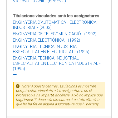
Vilanova i la Geltrú (EPSEVG)
Titulacions vinculades amb les assignatures
ENGINYERIA D'AUTOMÀTICA I ELECTRÒNICA
INDUSTRIAL - (2003)
ENGINYERIA DE TELECOMUNICACIÓ - (1992)
ENGINYERIA ELECTRÒNICA - (1992)
ENGINYERIA TÈCNICA INDUSTRIAL,
ESPECIALITAT EN ELECTRICITAT - (1995)
ENGINYERIA TÈCNICA INDUSTRIAL,
ESPECIALITAT EN ELECTRÒNICA INDUSTRIAL -
(1995)
Nota: Aquests centres i titulacions es mostren
perquè estan vinculats a les assignatures on el
professor/a ha impartit docència. Això no implica que
hagi impartit docència directament en tots ells, sinó
que ho ha fet en alguna assignatura que hi pertany.