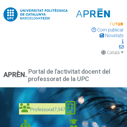
Com publicar
Novetats
Català
Portal de l'activitat docent del
APRÈN.
professorat de la UPC
Professorat
7,347
Organització
327
Assignatures
12,328
Titulacions
639