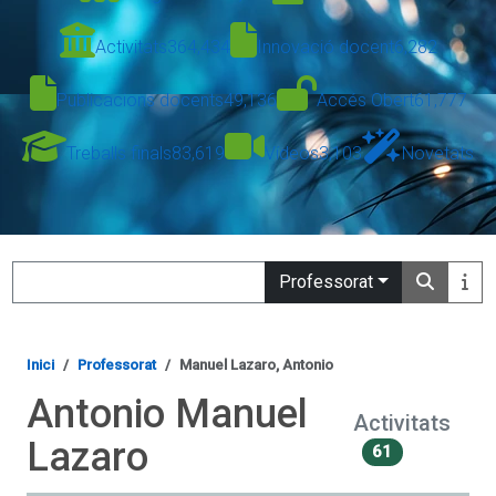
Activitats
364,434
Innovació docent
6,282
Publicacions docents
49,136
Accés Obert
61,777
Treballs finals
83,619
Vídeos
3,103
Novetats
Search
Professorat
Inici
Professorat
Manuel Lazaro, Antonio
Antonio Manuel
Activitats
Lazaro
61