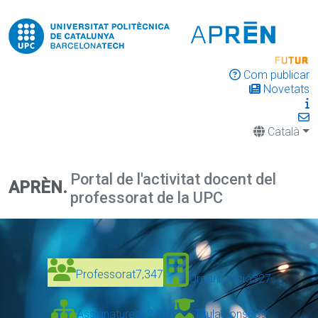
Com publicar
Novetats
Català
Portal de l'activitat docent del
APRÈN.
professorat de la UPC
Professorat
7,347
Organització
327
Assignatures
12,328
Titulacions
639