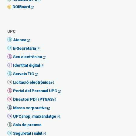
DOIBoard
UPC
Atenea
E-Secretaria
Seu electrònica
Identitat digital
Serveis TIC
Licitació electrònica
Portal del Personal UPC
Directori PDI i PTGAS
Marca corporativa
UPCshop, marxandatge
Sala de premsa
Seguretat i salut