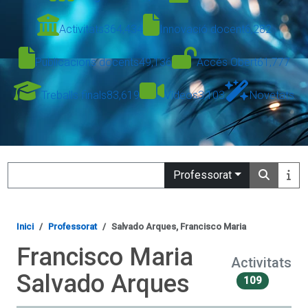
Activitats
364,434
Innovació docent
6,282
Publicacions docents
49,136
Accés Obert
61,777
Treballs finals
83,619
Vídeos
3,103
Novetats
Search
Professorat
Inici
Professorat
Salvado Arques, Francisco Maria
Francisco Maria
Activitats
Salvado Arques
109