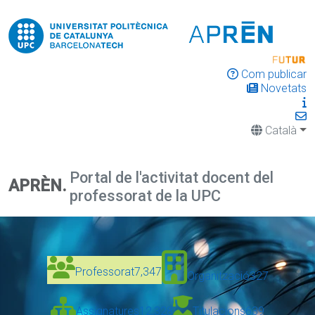
Com publicar
Novetats
Català
Portal de l'activitat docent del
APRÈN.
professorat de la UPC
Professorat
7,347
Organització
327
Assignatures
12,328
Titulacions
639