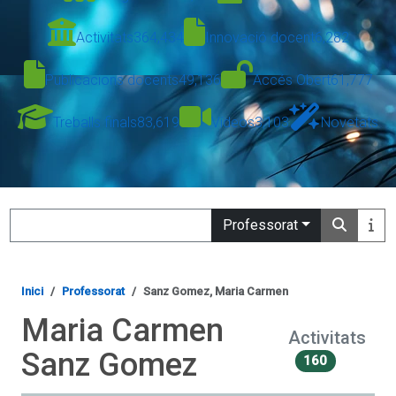
Activitats
364,434
Innovació docent
6,282
Publicacions docents
49,136
Accés Obert
61,777
Treballs finals
83,619
Vídeos
3,103
Novetats
Search
Professorat
Inici
Professorat
Sanz Gomez, Maria Carmen
Maria Carmen
Activitats
Sanz Gomez
160