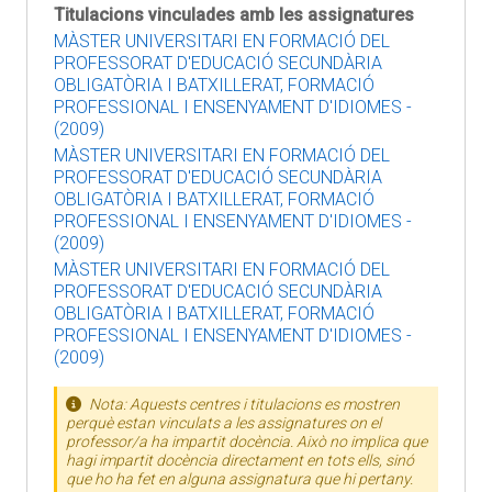
Titulacions vinculades amb les assignatures
MÀSTER UNIVERSITARI EN FORMACIÓ DEL
PROFESSORAT D'EDUCACIÓ SECUNDÀRIA
OBLIGATÒRIA I BATXILLERAT, FORMACIÓ
PROFESSIONAL I ENSENYAMENT D'IDIOMES -
(2009)
MÀSTER UNIVERSITARI EN FORMACIÓ DEL
PROFESSORAT D'EDUCACIÓ SECUNDÀRIA
OBLIGATÒRIA I BATXILLERAT, FORMACIÓ
PROFESSIONAL I ENSENYAMENT D'IDIOMES -
(2009)
MÀSTER UNIVERSITARI EN FORMACIÓ DEL
PROFESSORAT D'EDUCACIÓ SECUNDÀRIA
OBLIGATÒRIA I BATXILLERAT, FORMACIÓ
PROFESSIONAL I ENSENYAMENT D'IDIOMES -
(2009)
Nota: Aquests centres i titulacions es mostren
perquè estan vinculats a les assignatures on el
professor/a ha impartit docència. Això no implica que
hagi impartit docència directament en tots ells, sinó
que ho ha fet en alguna assignatura que hi pertany.