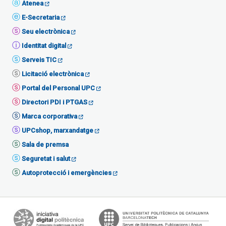
Atenea
E-Secretaria
Seu electrònica
Identitat digital
Serveis TIC
Licitació electrònica
Portal del Personal UPC
Directori PDI i PTGAS
Marca corporativa
UPCshop, marxandatge
Sala de premsa
Seguretat i salut
Autoprotecció i emergències