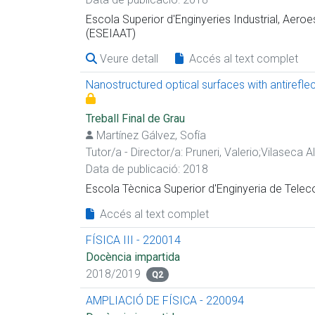
Escola Superior d'Enginyeries Industrial, Aeroe
(ESEIAAT)
Veure detall
Accés al text complet
Nanostructured optical surfaces with antirefl
Treball Final de Grau
Martínez Gálvez, Sofía
Tutor/a - Director/a:
Pruneri, Valerio
;
Vilaseca A
Data de publicació: 2018
Escola Tècnica Superior d'Enginyeria de Tel
Accés al text complet
FÍSICA III - 220014
Docència impartida
2018/2019
Q2
AMPLIACIÓ DE FÍSICA - 220094