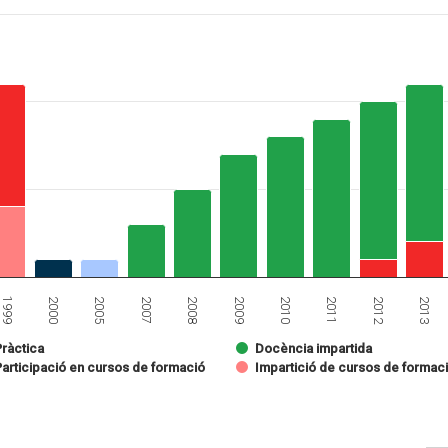
2008
2007
2005
2000
1999
2013
2012
2011
2010
2009
Pràctica
Docència impartida
Participació en cursos de formació
Impartició de cursos de formac