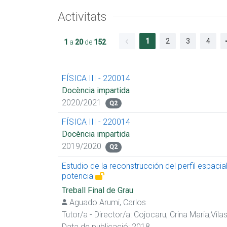
Activitats
1
2
3
4
1
a
20
de
152
FÍSICA III - 220014
Docència impartida
2020/2021
Q2
FÍSICA III - 220014
Docència impartida
2019/2020
Q2
Estudio de la reconstrucción del perfil espacia
potencia
Treball Final de Grau
Aguado Arumi, Carlos
Tutor/a - Director/a:
Cojocaru, Crina Maria
;
Vila
Data de publicació: 2018