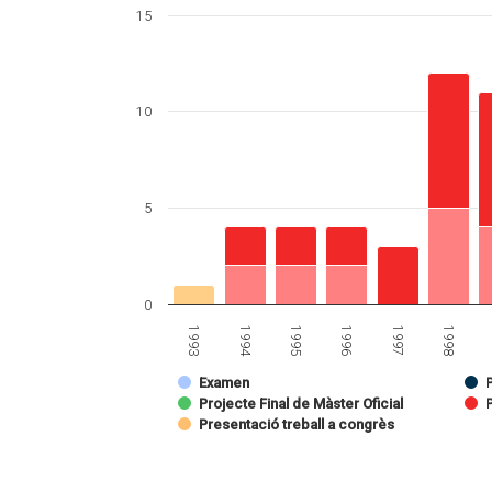
15
10
5
0
1998
1997
1996
1995
1994
1993
Examen
Projecte Final de Màster Oficial
Presentació treball a congrès