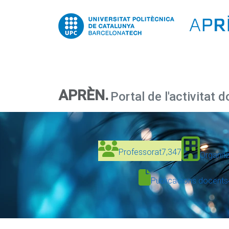
APRÈN.
Portal de l'activitat 
Professorat
7,347
Organit
Publicacions docents