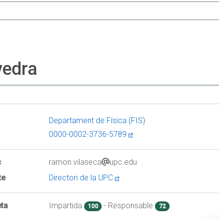
vedra
Departament de Física (FIS)
0000-0002-3736-5789
c
ramon.vilaseca
upc.edu
te
Directori de la UPC
ta
Impartida
- Responsable
100
72