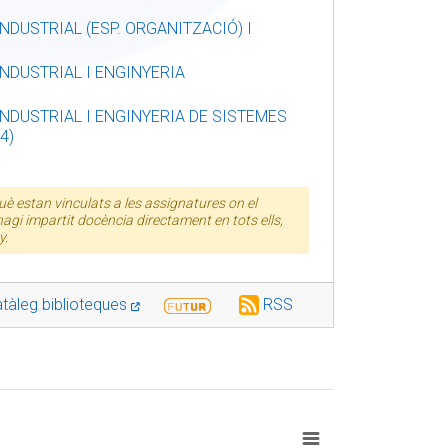
NDUSTRIAL (ESP. ORGANITZACIÓ) I
NDUSTRIAL I ENGINYERIA
NDUSTRIAL I ENGINYERIA DE SISTEMES
4)
è estan vinculats a les assignatures on el
agi impartit docència directament en tots ells,
y.
tàleg biblioteques
RSS