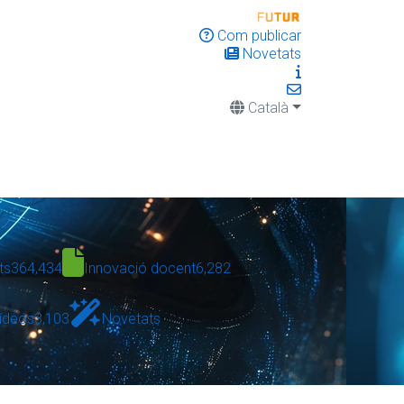
Com publicar
Novetats
Català
ts
364,434
Innovació docent
6,282
ídeos
3,103
Novetats