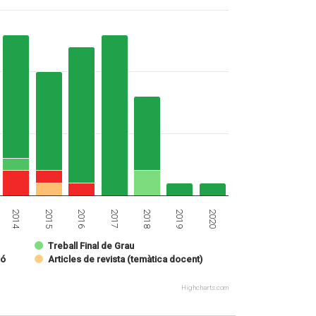
2020
2019
2018
2017
2016
2015
2014
Treball Final de Grau
ió
Articles de revista (temàtica docent)
Highcharts.com