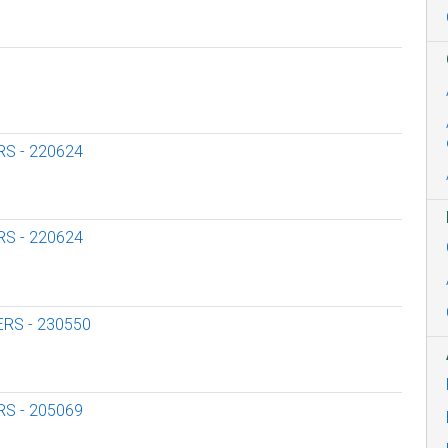
S - 220624
S - 220624
ERS - 230550
S - 205069