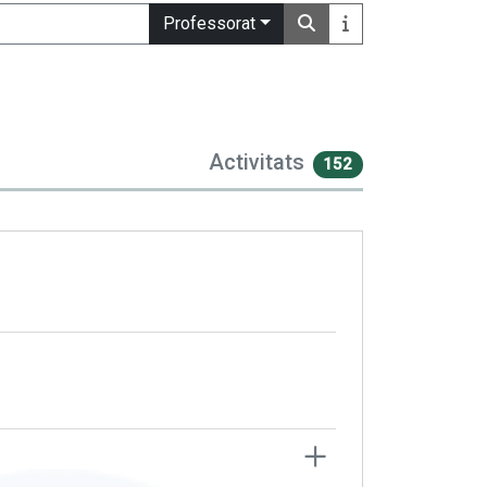
Professorat
Activitats
152