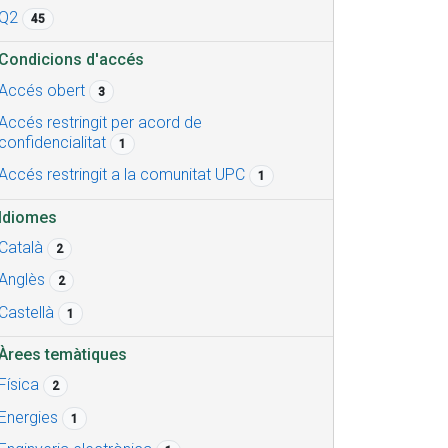
Q2
45
Condicions d'accés
Accés obert
3
Accés restringit per acord de
confidencialitat
1
Accés restringit a la comunitat UPC
1
Idiomes
Català
2
Anglès
2
Castellà
1
Àrees temàtiques
Física
2
Energies
1