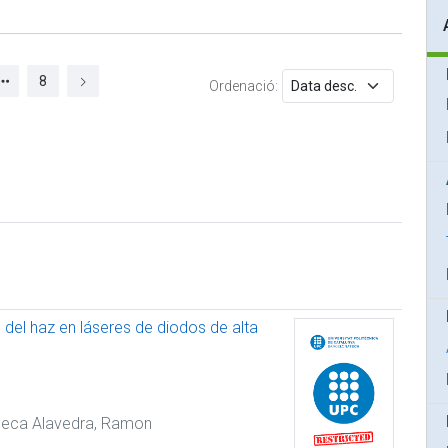
8
Ordenació:
l del haz en láseres de diodos de alta
seca Alavedra, Ramon