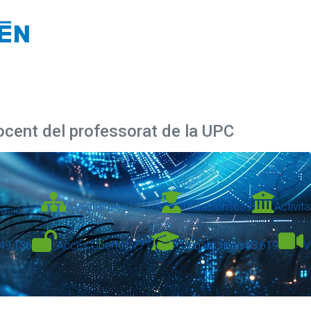
docent del professorat de la UPC
Assignatures
12,328
Titulacions
639
Activita
zació
327
49,136
Accés Obert
61,777
Treballs finals
83,619
V