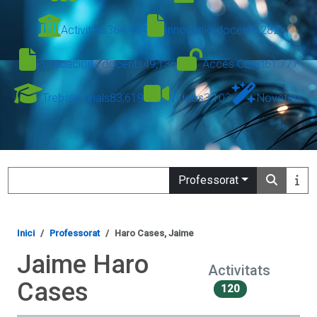
Activitats
364,434
Innovació docent
6,282
Publicacions docents
49,136
Accés Obert
61,777
Treballs finals
83,619
Vídeos
3,103
Novetats
Search
Professorat
Inici
Professorat
Haro Cases, Jaime
Jaime Haro
Activitats
Cases
120