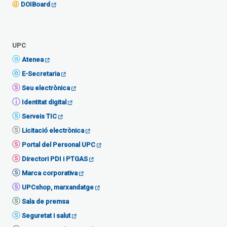
DOIBoard
UPC
Atenea
E-Secretaria
Seu electrònica
Identitat digital
Serveis TIC
Licitació electrònica
Portal del Personal UPC
Directori PDI i PTGAS
Marca corporativa
UPCshop, marxandatge
Sala de premsa
Seguretat i salut