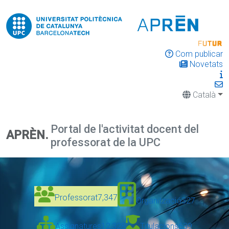
Com publicar
Novetats
Català
Portal de l'activitat docent del
APRÈN.
professorat de la UPC
Professorat
7,347
Organització
327
Assignatures
12,328
Titulacions
639