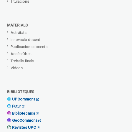
Titulacions
MATERIALS
Activitats
Innovació docent
Publicacions docents
Accés Obert
Treballs finals
Vídeos
BIBILIOTEQUES
UPCommons
Futur
Bibliotecnica
GeoCommons
Revistes UPC