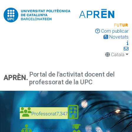
Com publicar
Novetats
Català
Portal de l'activitat docent del
APRÈN.
professorat de la UPC
Professorat
7,347
Organització
327
Assignatures
12,328
Titulacions
639