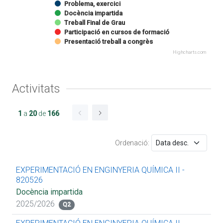
Problema, exercici
Docència impartida
Treball Final de Grau
Participació en cursos de formació
Presentació treball a congrès
Highcharts.com
Activitats
1
a
20
de
166
Ordenació:
EXPERIMENTACIÓ EN ENGINYERIA QUÍMICA II -
820526
Docència impartida
2025/2026
Q2