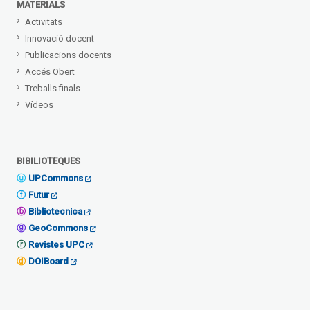
MATERIALS
Activitats
Innovació docent
Publicacions docents
Accés Obert
Treballs finals
Vídeos
BIBILIOTEQUES
UPCommons
Futur
Bibliotecnica
GeoCommons
Revistes UPC
DOIBoard