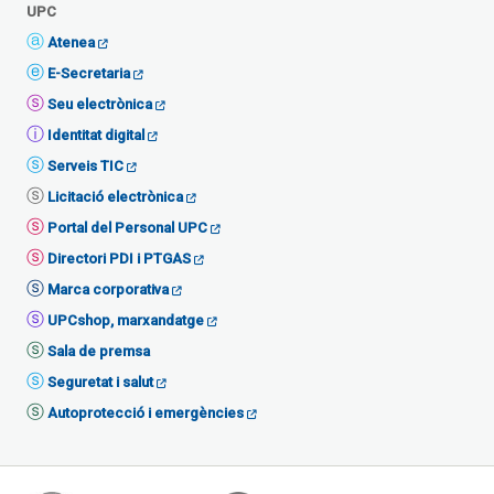
UPC
Atenea
E-Secretaria
Seu electrònica
Identitat digital
Serveis TIC
Licitació electrònica
Portal del Personal UPC
Directori PDI i PTGAS
Marca corporativa
UPCshop, marxandatge
Sala de premsa
Seguretat i salut
Autoprotecció i emergències