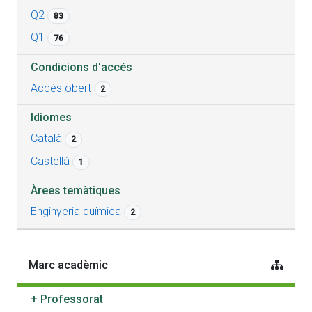
Q2
83
Q1
76
Condicions d'accés
Accés obert
2
Idiomes
Català
2
Castellà
1
Àrees temàtiques
Enginyeria química
2
Marc acadèmic
+
Professorat