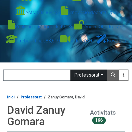
Activitats
364,434
Innovació docent
6,282
Publicacions docents
49,136
Accés Obert
61,777
Treballs finals
83,619
Vídeos
3,103
Novetats
Search
Professorat
Inici
Professorat
Zanuy Gomara, David
David Zanuy
Activitats
Gomara
166