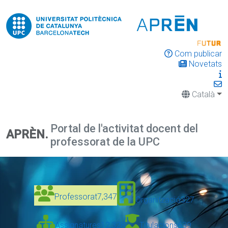
Com publicar
Novetats
Català
Portal de l'activitat docent del
APRÈN.
professorat de la UPC
Professorat
7,347
Organització
327
Assignatures
12,328
Titulacions
639