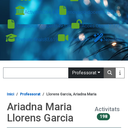
Activitats
364,434
Innovació docent
6,282
Publicacions docents
49,136
Accés Obert
61,777
Treballs finals
83,619
Vídeos
3,103
Novetats
Search
Professorat
Inici
Professorat
Llorens Garcia, Ariadna Maria
Ariadna Maria
Activitats
Llorens Garcia
198