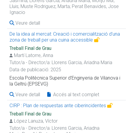
Jasmina
;
Llorens Garcia, Ariadna Maria
;
Monjo Mur,
Lluis
;
Muste Rodriguez, Marta
;
Perat Benavides, Jose
Ignacio
Veure detall
De la idea al mercat: Creació i comercialització d'una
zona de treball per una cuina accessible
Treball Final de Grau
Martí Latorre, Anna
Tutor/a - Director/a:
Llorens Garcia, Ariadna Maria
Data de publicació: 2025
Escola Politècnica Superior d'Enginyeria de Vilanova i
la Geltrú (EPSEVG)
Veure detall
Accés al text complet
CIRP : Plan de respuestas ante ciberincidentes
Treball Final de Grau
López Lanuza, Víctor
Tutor/a - Director/a:
Llorens Garcia, Ariadna