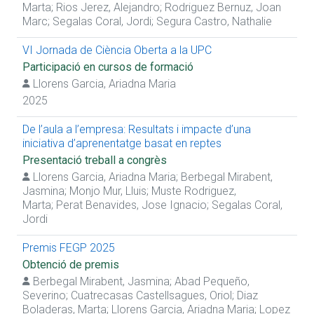
Marta
;
Rios Jerez, Alejandro
;
Rodriguez Bernuz, Joan
Marc
;
Segalas Coral, Jordi
;
Segura Castro, Nathalie
VI Jornada de Ciència Oberta a la UPC
Participació en cursos de formació
Llorens Garcia, Ariadna Maria
2025
De l’aula a l’empresa: Resultats i impacte d’una
iniciativa d’aprenentatge basat en reptes
Presentació treball a congrès
Llorens Garcia, Ariadna Maria
;
Berbegal Mirabent,
Jasmina
;
Monjo Mur, Lluis
;
Muste Rodriguez,
Marta
;
Perat Benavides, Jose Ignacio
;
Segalas Coral,
Jordi
Premis FEGP 2025
Obtenció de premis
Berbegal Mirabent, Jasmina
;
Abad Pequeño,
Severino
;
Cuatrecasas Castellsagues, Oriol
;
Diaz
Boladeras, Marta
;
Llorens Garcia, Ariadna Maria
;
Lopez