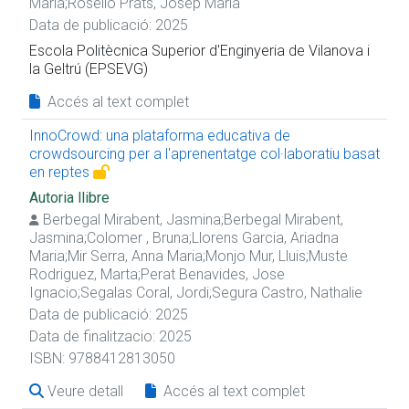
Maria
;
Roselló Prats, Josep Maria
Data de publicació: 2025
Escola Politècnica Superior d'Enginyeria de Vilanova i
la Geltrú (EPSEVG)
Accés al text complet
InnoCrowd: una plataforma educativa de
crowdsourcing per a l'aprenentatge col·laboratiu basat
en reptes
Autoria llibre
Berbegal Mirabent, Jasmina
;
Berbegal Mirabent,
Jasmina
;
Colomer , Bruna
;
Llorens Garcia, Ariadna
Maria
;
Mir Serra, Anna Maria
;
Monjo Mur, Lluis
;
Muste
Rodriguez, Marta
;
Perat Benavides, Jose
Ignacio
;
Segalas Coral, Jordi
;
Segura Castro, Nathalie
Data de publicació: 2025
Data de finalitzacio: 2025
ISBN:
9788412813050
Veure detall
Accés al text complet