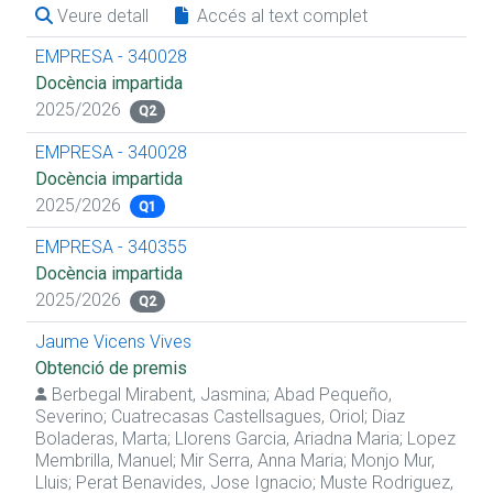
Veure detall
Accés al text complet
EMPRESA - 340028
Docència impartida
2025/2026
Q2
EMPRESA - 340028
Docència impartida
2025/2026
Q1
EMPRESA - 340355
Docència impartida
2025/2026
Q2
Jaume Vicens Vives
Obtenció de premis
Berbegal Mirabent, Jasmina
;
Abad Pequeño,
Severino
;
Cuatrecasas Castellsagues, Oriol
;
Diaz
Boladeras, Marta
;
Llorens Garcia, Ariadna Maria
;
Lopez
Membrilla, Manuel
;
Mir Serra, Anna Maria
;
Monjo Mur,
Lluis
;
Perat Benavides, Jose Ignacio
;
Muste Rodriguez,