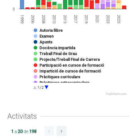
0
2010
2023
1999
2017
2008
2021
2015
2025
2006
2019
Autoria llibre
Examen
Apunts
Docència impartida
Treball Final de Grau
Projecte/Treball Final de Carrera
Participació en cursos de formació
Impartició de cursos de formació
Pràctiques curriculars
Pràctiques extracurriculars
1/2
Presentació treball a congrès
Projecte d'innovació docent
Highcharts.com
Obtenció de premis
Activitats
1
a
20
de
198