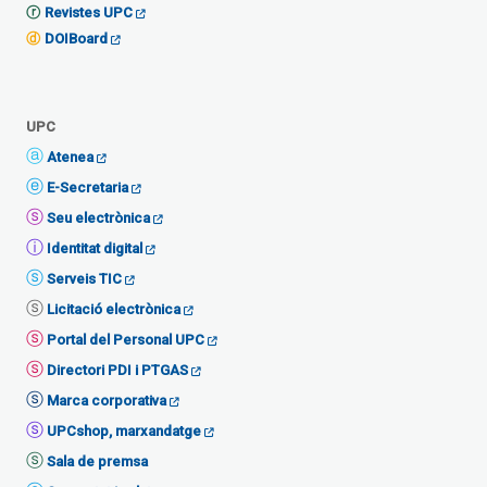
Revistes UPC
DOIBoard
UPC
Atenea
E-Secretaria
Seu electrònica
Identitat digital
Serveis TIC
Licitació electrònica
Portal del Personal UPC
Directori PDI i PTGAS
Marca corporativa
UPCshop, marxandatge
Sala de premsa