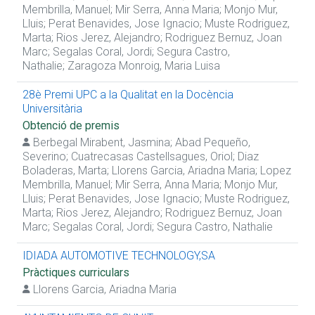
Membrilla, Manuel
;
Mir Serra, Anna Maria
;
Monjo Mur,
Lluis
;
Perat Benavides, Jose Ignacio
;
Muste Rodriguez,
Marta
;
Rios Jerez, Alejandro
;
Rodriguez Bernuz, Joan
Marc
;
Segalas Coral, Jordi
;
Segura Castro,
Nathalie
;
Zaragoza Monroig, Maria Luisa
28è Premi UPC a la Qualitat en la Docència
Universitària
Obtenció de premis
Berbegal Mirabent, Jasmina
;
Abad Pequeño,
Severino
;
Cuatrecasas Castellsagues, Oriol
;
Diaz
Boladeras, Marta
;
Llorens Garcia, Ariadna Maria
;
Lopez
Membrilla, Manuel
;
Mir Serra, Anna Maria
;
Monjo Mur,
Lluis
;
Perat Benavides, Jose Ignacio
;
Muste Rodriguez,
Marta
;
Rios Jerez, Alejandro
;
Rodriguez Bernuz, Joan
Marc
;
Segalas Coral, Jordi
;
Segura Castro, Nathalie
IDIADA AUTOMOTIVE TECHNOLOGY,SA
Pràctiques curriculars
Llorens Garcia, Ariadna Maria