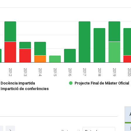
2017
2012
2018
2013
2019
2014
202
2015
2016
Docència impartida
Projecte Final de Màster Oficial
Impartició de conferències