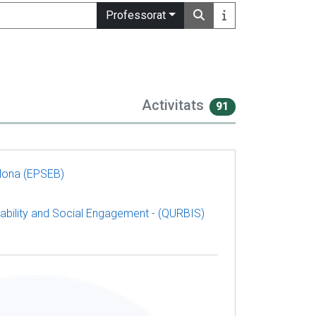
Professorat
Activitats
91
elona (EPSEB)
inability and Social Engagement - (QURBIS)