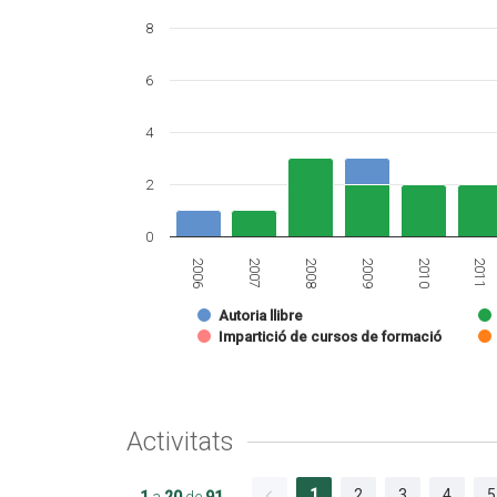
8
6
4
2
0
2011
2006
2007
2008
2009
2010
Autoria llibre
Impartició de cursos de formació
Activitats
1
2
3
4
5
1
a
20
de
91