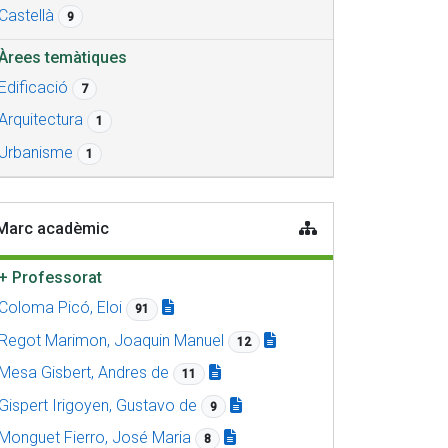
Castellà
9
Àrees temàtiques
Edificació
7
Arquitectura
1
Urbanisme
1
Marc acadèmic
+
Professorat
Coloma Picó, Eloi
91
Regot Marimon, Joaquin Manuel
12
Mesa Gisbert, Andres de
11
Gispert Irigoyen, Gustavo de
9
Monguet Fierro, José Maria
8