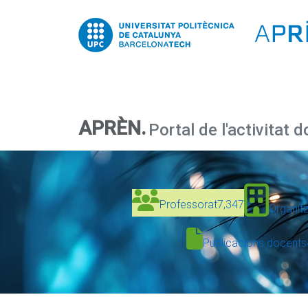
APRÈN.
Portal de l'activitat 
Professorat
7,347
Organit
Publicacions docents