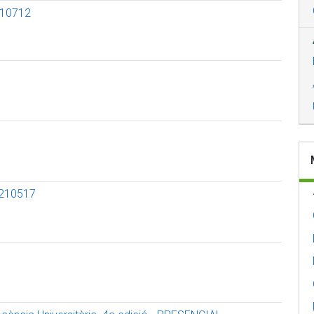
310712
 210517