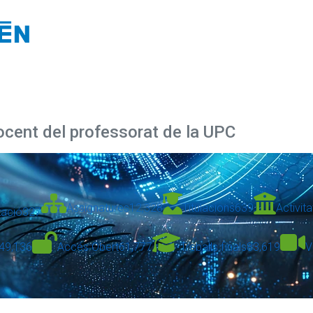
docent del professorat de la UPC
Assignatures
12,328
Titulacions
639
Activita
zació
327
49,136
Accés Obert
61,777
Treballs finals
83,619
V