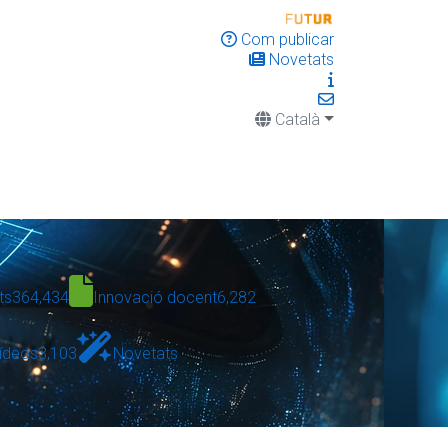
Com publicar
Novetats
Català
ts
364,434
Innovació docent
6,282
ídeos
3,103
Novetats