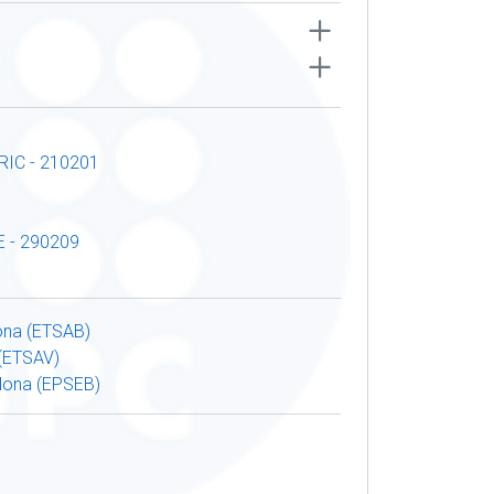
IC - 210201
 - 290209
lona (ETSAB)
 (ETSAV)
elona (EPSEB)