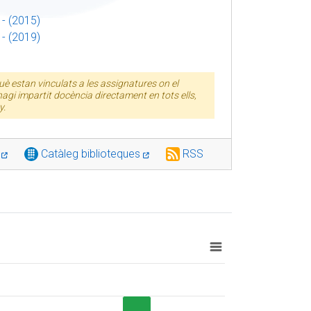
- (2015)
- (2019)
è estan vinculats a les assignatures on el
agi impartit docència directament en tots ells,
y.
C
Catàleg biblioteques
RSS