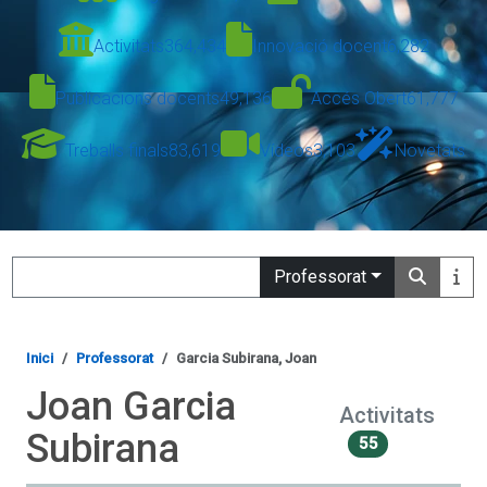
Activitats
364,434
Innovació docent
6,282
Publicacions docents
49,136
Accés Obert
61,777
Treballs finals
83,619
Vídeos
3,103
Novetats
Search
Professorat
Inici
Professorat
Garcia Subirana, Joan
Joan Garcia
Activitats
Subirana
55