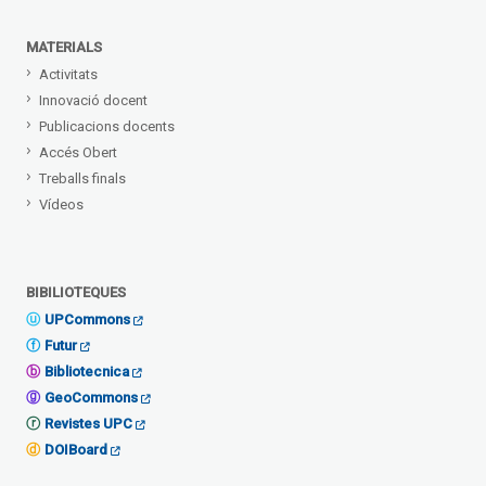
MATERIALS
Activitats
Innovació docent
Publicacions docents
Accés Obert
Treballs finals
Vídeos
BIBILIOTEQUES
UPCommons
Futur
Bibliotecnica
GeoCommons
Revistes UPC
DOIBoard