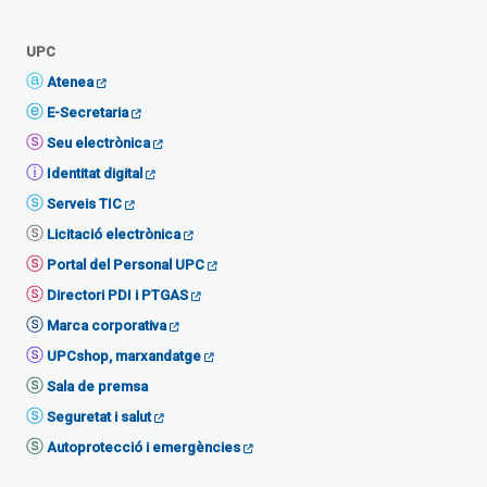
UPC
Atenea
E-Secretaria
Seu electrònica
Identitat digital
Serveis TIC
Licitació electrònica
Portal del Personal UPC
Directori PDI i PTGAS
Marca corporativa
UPCshop, marxandatge
Sala de premsa
Seguretat i salut
Autoprotecció i emergències