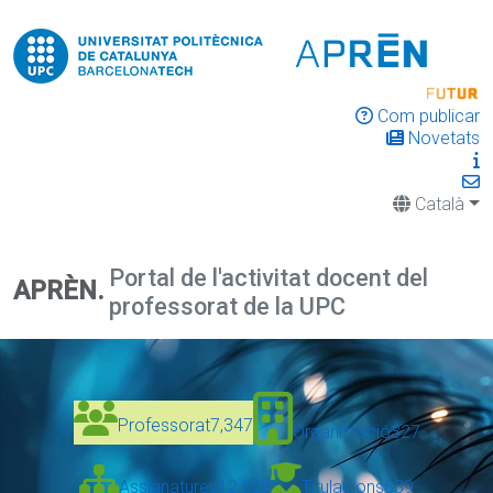
Com publicar
Novetats
Català
Portal de l'activitat docent del
APRÈN.
professorat de la UPC
Professorat
7,347
Organització
327
Assignatures
12,328
Titulacions
639