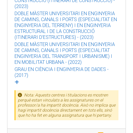
CONSTRUCCIÓ (ITINERARI DE CONSTRUCCIÓ) -
(2023)
DOBLE MÀSTER UNIVERSITARI EN ENGINYERIA
DE CAMINS, CANALS I PORTS (ESPECIALITAT EN
ENGINYERIA DEL TERRENY) I EN ENGINYERIA
ESTRUCTURAL I DE LA CONSTRUCCIÓ
(ITINERARI D’ESTRUCTURES) - (2023)
DOBLE MÀSTER UNIVERSITARI EN ENGINYERIA
DE CAMINS, CANALS I PORTS (ESPECIALITAT
ENGINYERIA DEL TRANSPORT I URBANISME) I
EN MOBILITAT URBANA - (2022)
GRAU EN CIÈNCIA I ENGINYERIA DE DADES -
(2017)
Nota: Aquests centres i titulacions es mostren
perquè estan vinculats a les assignatures on el
professor/a ha impartit docència. Això no implica que
hagi impartit docència directament en tots ells, sinó
que ho ha fet en alguna assignatura que hi pertany.