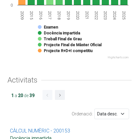
0
2009
2017
2020
2023
2016
2019
2022
2025
2015
2018
2021
2024
Examen
Docència impartida
Treball Final de Grau
Projecte Final de Màster Oficial
Projecte R+D+I competitiu
Highcharts.com
Activitats
1
a
20
de
39
Ordenació:
CÀLCUL NUMÈRIC - 200153
Docència impartida