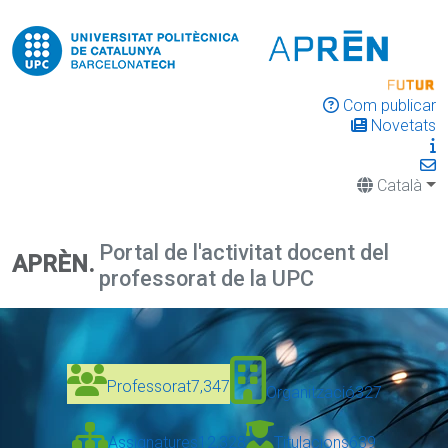
Com publicar
Novetats
Català
Portal de l'activitat docent del
APRÈN.
professorat de la UPC
Professorat
7,347
Organització
327
Assignatures
12,328
Titulacions
639