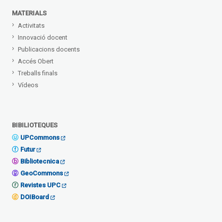
MATERIALS
Activitats
Innovació docent
Publicacions docents
Accés Obert
Treballs finals
Vídeos
BIBILIOTEQUES
UPCommons
Futur
Bibliotecnica
GeoCommons
Revistes UPC
DOIBoard