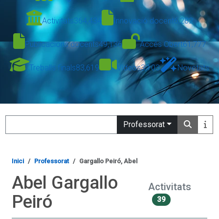
Activitats
364,434
Innovació docent
6,282
Publicacions docents
49,136
Accés Obert
61,777
Treballs finals
83,619
Vídeos
3,103
Novetats
Search
Professorat
Inici
Professorat
Gargallo Peiró, Abel
Abel Gargallo
Activitats
Peiró
39