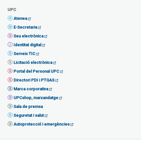
UPC
Atenea
E-Secretaria
Seu electrònica
Identitat digital
Serveis TIC
Licitació electrònica
Portal del Personal UPC
Directori PDI i PTGAS
Marca corporativa
UPCshop, marxandatge
Sala de premsa
Seguretat i salut
Autoprotecció i emergències