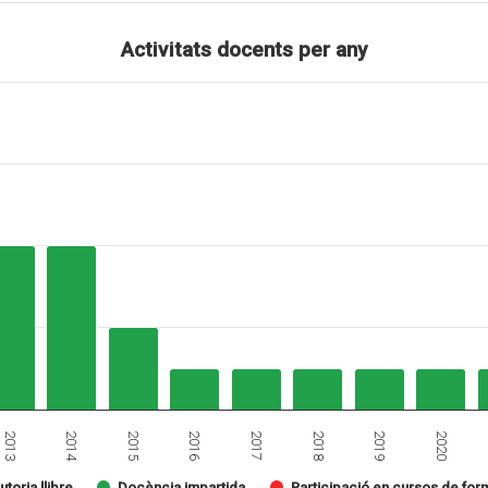
Activitats docents per any
2014
2018
2015
2019
2016
2013
2020
2017
utoria llibre
Docència impartida
Participació en cursos de for