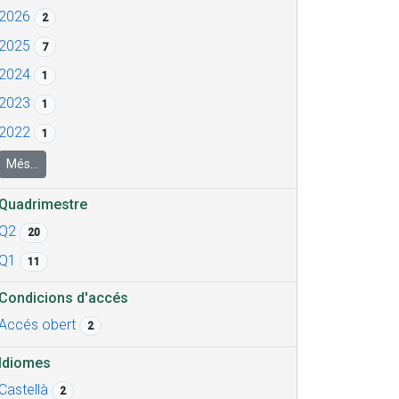
2026
2
2025
7
2024
1
2023
1
2022
1
Més...
Quadrimestre
Q2
20
Q1
11
Condicions d'accés
Accés obert
2
Idiomes
Castellà
2