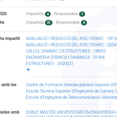
026
Impartida
- Responsable
4
1
ta
Impartida
- Responsable
31
9
ha impartit
AVALUACIÓ I REDUCCIÓ DEL RISC SÍSMIC - 1813
AVALUACIÓ I REDUCCIÓ DEL RISC SÍSMIC - 2504
CÀLCUL DINÀMIC D'ESTRUCTURES - 18092
ENGINYERIA SÍSMICA I DINÀMICA - 31406
ESTRUCTURES - 2500021
s amb les
Centre de Formació Interdisciplinària Superior (CF
Escola Tècnica Superior d'Enginyeria de Camins,
Escola d'Enginyeria de Telecomunicació i Aeroesp
ulades amb
DOBLE MÀSTER UNIVERSITARI EN ENGINYERIA D