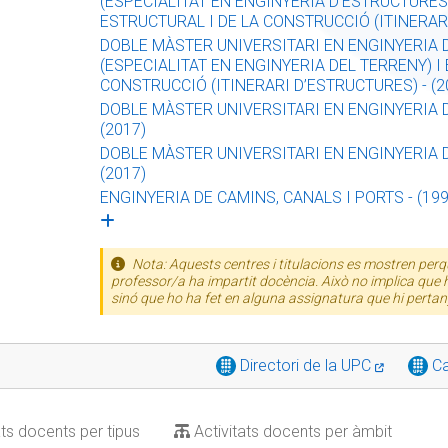
(ESPECIALITAT EN ENGINYERIA D’ESTRUCTURES
ESTRUCTURAL I DE LA CONSTRUCCIÓ (ITINERARI
DOBLE MÀSTER UNIVERSITARI EN ENGINYERIA D
(ESPECIALITAT EN ENGINYERIA DEL TERRENY) I
CONSTRUCCIÓ (ITINERARI D’ESTRUCTURES) - (2
DOBLE MÀSTER UNIVERSITARI EN ENGINYERIA D
(2017)
DOBLE MÀSTER UNIVERSITARI EN ENGINYERIA D
(2017)
ENGINYERIA DE CAMINS, CANALS I PORTS - (199
Nota: Aquests centres i titulacions es mostren perqu
professor/a ha impartit docència. Això no implica que h
sinó que ho ha fet en alguna assignatura que hi pertan
Directori de la UPC
Ca
ats docents per tipus
Activitats docents per àmbit