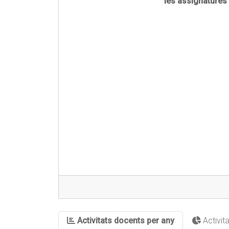
les assignatures
Activitats docents per any
Activit