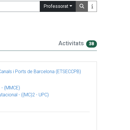
Professorat
Activitats
38
 Canals i Ports de Barcelona (ETSECCPB)
s - (MMCE)
acional - ((MC)2 - UPC)