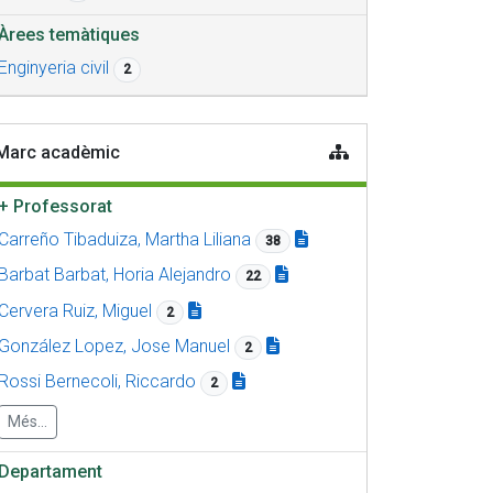
Àrees temàtiques
Enginyeria civil
2
Marc acadèmic
+
Professorat
Carreño Tibaduiza, Martha Liliana
38
Barbat Barbat, Horia Alejandro
22
Cervera Ruiz, Miguel
2
González Lopez, Jose Manuel
2
Rossi Bernecoli, Riccardo
2
Més...
Departament