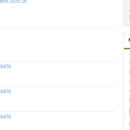
edició 2025-26
50476
50476
50476