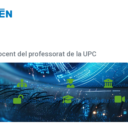
docent del professorat de la UPC
Assignatures
12,328
Titulacions
639
Activita
zació
327
49,136
Accés Obert
61,777
Treballs finals
83,619
V