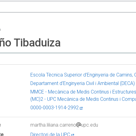
a
ño Tibaduiza
Escola Tècnica Superior d'Enginyeria de Camins,
Departament d'Enginyeria Civil i Ambiental (DECA)
MMCE - Mecànica de Medis Continus i Estructure
(MC)2 - UPC Mecànica de Medis Continus i Comput
0000-0003-1914-2992
c
martha.liliana.carreno
upc.edu
te
Directori de la UPC