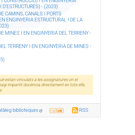
 I CONSTRUCCIÓ) I EN ENGINYERIA
 D’ESTRUCTURES) - (2023)
E CAMINS, CANALS I PORTS
 EN ENGINYERIA ESTRUCTURAL I DE LA
023)
E MINES I EN ENGINYERIA DEL TERRENY -
EL TERRENY I EN ENGINYERIA DE MINES -
5)
è estan vinculats a les assignatures on el
agi impartit docència directament en tots ells,
y.
tàleg biblioteques
RSS