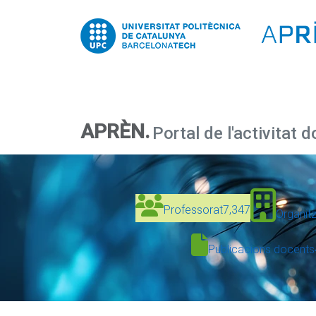
APRÈN.
Portal de l'activitat 
Professorat
7,347
Organit
Publicacions docents