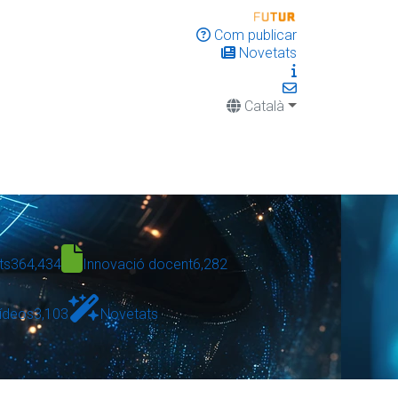
Com publicar
Novetats
Català
ts
364,434
Innovació docent
6,282
ídeos
3,103
Novetats