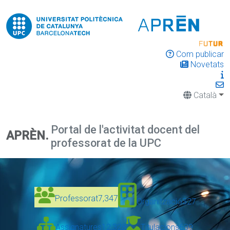
Com publicar
Novetats
Català
Portal de l'activitat docent del
APRÈN.
professorat de la UPC
Professorat
7,347
Organització
327
Assignatures
12,328
Titulacions
639