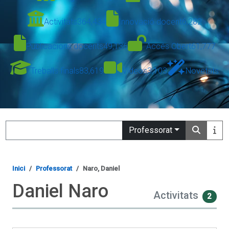
Activitats
364,434
Innovació docent
6,282
Publicacions docents
49,136
Accés Obert
61,777
Treballs finals
83,619
Vídeos
3,103
Novetats
Search
Professorat
Inici
Professorat
Naro, Daniel
Daniel Naro
Activitats
2