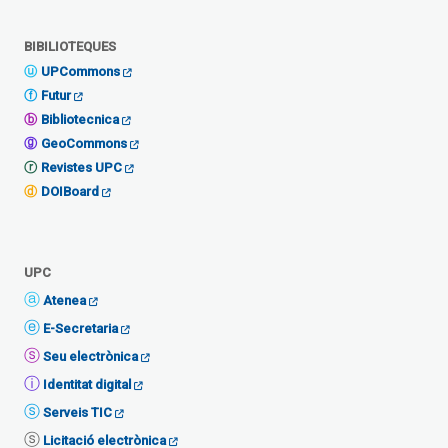
BIBILIOTEQUES
UPCommons
Futur
Bibliotecnica
GeoCommons
Revistes UPC
DOIBoard
UPC
Atenea
E-Secretaria
Seu electrònica
Identitat digital
Serveis TIC
Licitació electrònica