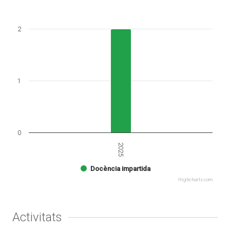
2
1
0
2025
Docència impartida
Highcharts.com
Activitats