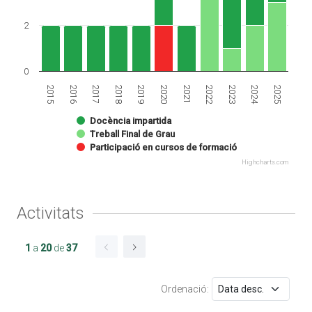
2
0
2021
2022
2023
2024
2025
2015
2016
2017
2018
2019
2020
Docència impartida
Treball Final de Grau
Participació en cursos de formació
Highcharts.com
Activitats
1
a
20
de
37
Ordenació: