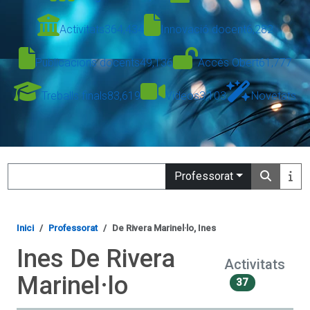
Activitats
364,434
Innovació docent
6,282
Publicacions docents
49,136
Accés Obert
61,777
Treballs finals
83,619
Vídeos
3,103
Novetats
Search
Professorat
Inici
Professorat
De Rivera Marinel·lo, Ines
Ines De Rivera
Activitats
Marinel·lo
37