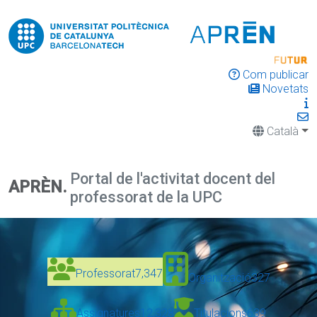
Com publicar
Novetats
Català
Portal de l'activitat docent del
APRÈN.
professorat de la UPC
Professorat
7,347
Organització
327
Assignatures
12,328
Titulacions
639