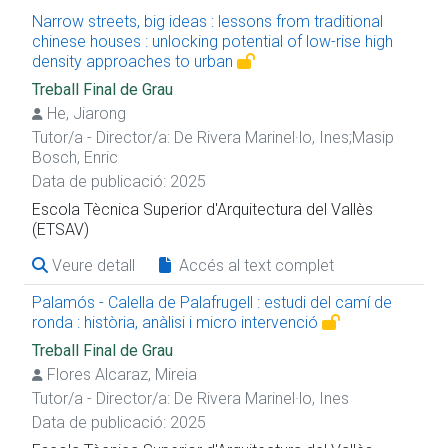
Narrow streets, big ideas : lessons from traditional
chinese houses : unlocking potential of low-rise high
density approaches to urban
Treball Final de Grau
He, Jiarong
Tutor/a - Director/a:
De Rivera Marinel·lo, Ines
;
Masip
Bosch, Enric
Data de publicació: 2025
Escola Tècnica Superior d'Arquitectura del Vallès
(ETSAV)
Veure detall
Accés al text complet
Palamós - Calella de Palafrugell : estudi del camí de
ronda : història, anàlisi i micro intervenció
Treball Final de Grau
Flores Alcaraz, Mireia
Tutor/a - Director/a:
De Rivera Marinel·lo, Ines
Data de publicació: 2025