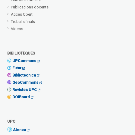
Publicacions docents
Accés Obert
Treballs finals
Vídeos
BIBILIOTEQUES
UPCommons
Futur
Bibliotecnica
GeoCommons
Revistes UPC
DOIBoard
UPC
Atenea