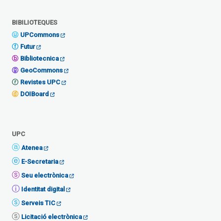
BIBILIOTEQUES
UPCommons
Futur
Bibliotecnica
GeoCommons
Revistes UPC
DOIBoard
UPC
Atenea
E-Secretaria
Seu electrònica
Identitat digital
Serveis TIC
Licitació electrònica