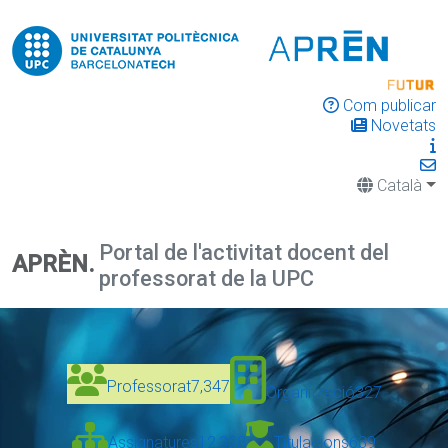
Com publicar
Novetats
Català
Portal de l'activitat docent del
APRÈN.
professorat de la UPC
Professorat
7,347
Organització
327
Assignatures
12,328
Titulacions
639