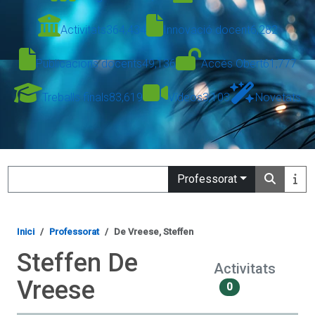
Activitats
364,434
Innovació docent
6,282
Publicacions docents
49,136
Accés Obert
61,777
Treballs finals
83,619
Vídeos
3,103
Novetats
Search
Professorat
Inici
Professorat
De Vreese, Steffen
Steffen De
Activitats
Vreese
0