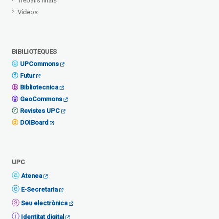
Treballs finals
Vídeos
BIBILIOTEQUES
UPCommons
Futur
Bibliotecnica
GeoCommons
Revistes UPC
DOIBoard
UPC
Atenea
E-Secretaria
Seu electrònica
Identitat digital