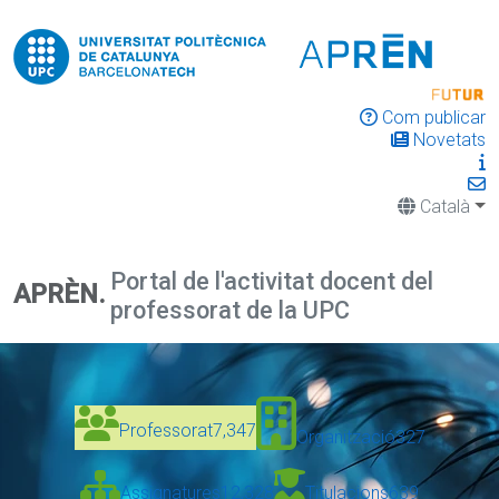
Com publicar
Novetats
Català
Portal de l'activitat docent del
APRÈN.
professorat de la UPC
Professorat
7,347
Organització
327
Assignatures
12,328
Titulacions
639