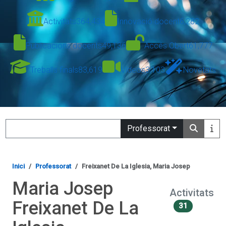
Activitats
364,434
Innovació docent
6,282
Publicacions docents
49,136
Accés Obert
61,777
Treballs finals
83,619
Vídeos
3,103
Novetats
Search
Professorat
Inici
Professorat
Freixanet De La Iglesia, Maria Josep
Maria Josep
Activitats
Freixanet De La
31