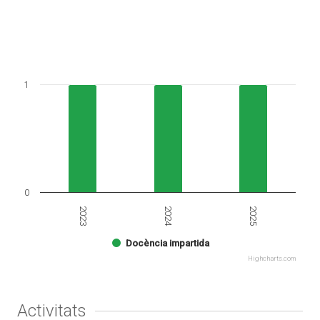
1
0
2023
2025
2024
Docència impartida
Highcharts.com
Activitats