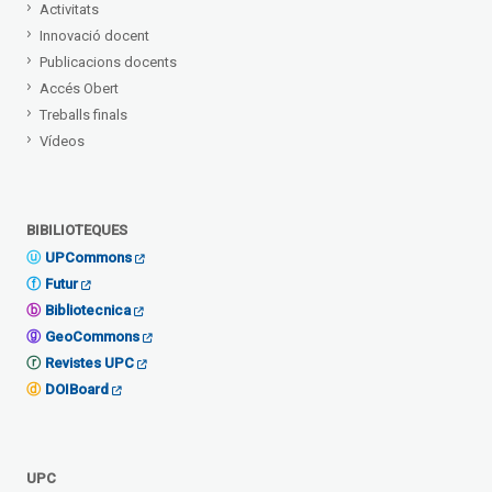
Activitats
Innovació docent
Publicacions docents
Accés Obert
Treballs finals
Vídeos
BIBILIOTEQUES
UPCommons
Futur
Bibliotecnica
GeoCommons
Revistes UPC
DOIBoard
UPC