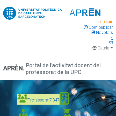
Com publicar
Novetats
Català
Portal de l'activitat docent del
APRÈN.
professorat de la UPC
Professorat
7,347
Organització
327
Assignatures
12,328
Titulacions
639