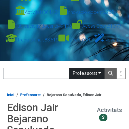
Activitats
364,434
Innovació docent
6,282
Publicacions docents
49,136
Accés Obert
61,777
Treballs finals
83,619
Vídeos
3,103
Novetats
Search
Professorat
Inici
Professorat
Bejarano Sepulveda, Edison Jair
Edison Jair
Activitats
Bejarano
3