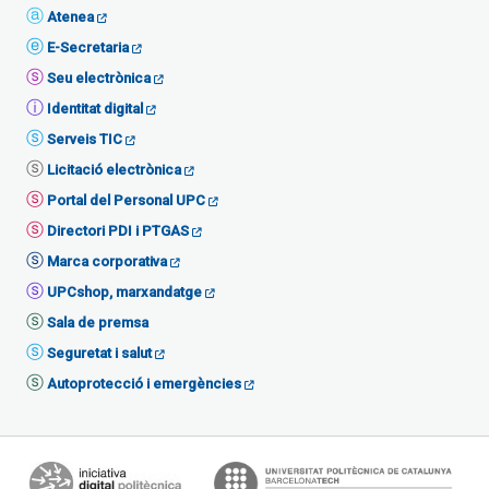
Atenea
E-Secretaria
Seu electrònica
Identitat digital
Serveis TIC
Licitació electrònica
Portal del Personal UPC
Directori PDI i PTGAS
Marca corporativa
UPCshop, marxandatge
Sala de premsa
Seguretat i salut
Autoprotecció i emergències