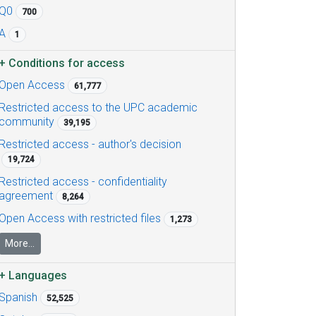
Q0
700
A
1
+
Conditions for access
Open Access
61,777
Restricted access to the UPC academic
community
39,195
Restricted access - author's decision
19,724
Restricted access - confidentiality
agreement
8,264
Open Access with restricted files
1,273
More...
+
Languages
Spanish
52,525