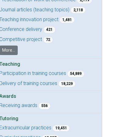
2,179
Journal articles (teaching topics)
2,118
Teaching innovation project
1,481
Conference delivery
421
Competitive project
72
More...
Teaching
Participation in training courses
54,889
Delivery of training courses
18,229
Awards
Receiving awards
556
Tutoring
Extracurricular practices
19,451