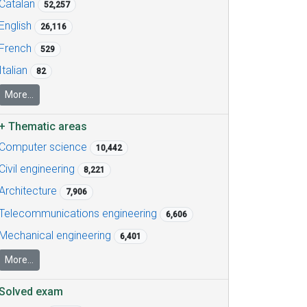
Catalan
52,257
English
26,116
French
529
Italian
82
More...
+
Thematic areas
Computer science
10,442
Civil engineering
8,221
Architecture
7,906
Telecommunications engineering
6,606
Mechanical engineering
6,401
More...
Solved exam