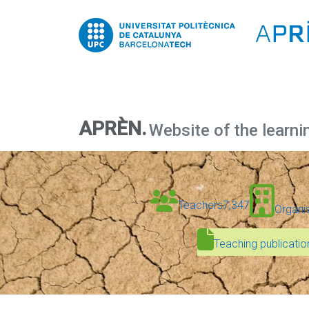
APRÈN.
Website of the learni
Teachers
7,347
Organi
Teaching publicatio