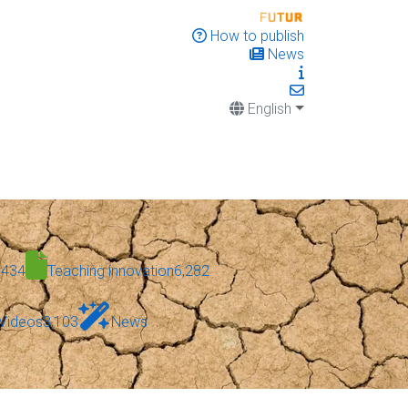
How to publish
News
English
,434
Teaching innovation
6,282
Videos
3,103
News