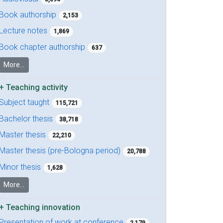
Book authorship
2,153
Lecture notes
1,869
Book chapter authorship
637
More...
+
Teaching activity
Subject taught
115,721
Bachelor thesis
38,718
Master thesis
22,210
Master thesis (pre-Bologna period)
20,788
Minor thesis
1,628
More...
+
Teaching innovation
Presentation of work at conference