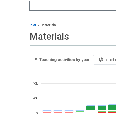
Search
Inici
Materials
Materials
Teaching activities by year
Teachin
40k
20k
0