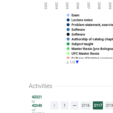
2003
2008
2006
2004
2009
2007
2005
Exam
Lecture notes
Problem statement, exerci
Software
Software
Authorship of catalog chapt
Subject taught
Master thesis (pre-Bologna
UPC Master thesis
Delivery of training courses
1/2
Presentation of work at co
Conference delivery
Receiving awards
Activities
42321
to
1
2116
2117
211
42340
of