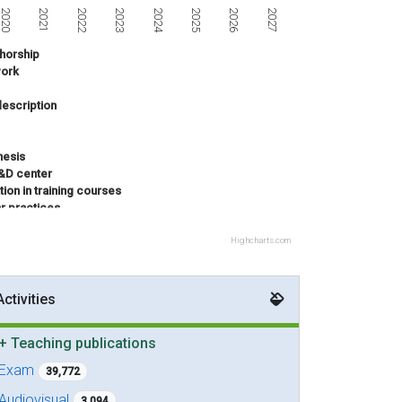
2023
2021
2026
2024
2027
2022
2020
2025
horship
ork
escription
hesis
R&D center
tion in training courses
ar practices
 innovation project
titive project
Highcharts.com
Activities
+
Teaching publications
Exam
39,772
Audiovisual
3,094