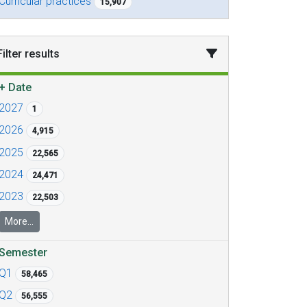
Curricular practices
15,907
Filter results
+
Date
2027
1
2026
4,915
2025
22,565
2024
24,471
2023
22,503
More...
Semester
Q1
58,465
Q2
56,555