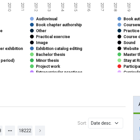
2013
2018
2011
2016
2014
2019
2012
2017
2010
2015
Audiovisual
Book aut
Book chapter authorship
Coursew
se
Other
Practice
Practical exercise
Course d
Image
Sound
er exhibition
Exhibition catalog editing
Website
Bachelor thesis
Master t
 period)
Minor thesis
Stay at 
Project work
Participa
Extracurricular practices
Curricul
nference
Journal articles (teaching topics)
Teaching
Competitive project
Noncompe
Sort:
8
18222