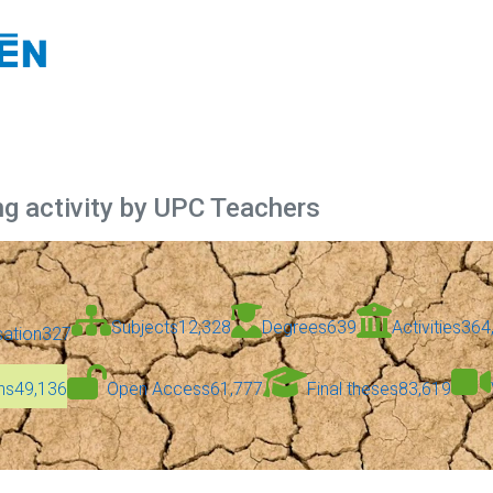
ng activity by UPC Teachers
Subjects
12,328
Degrees
639
Activities
364
sation
327
ns
49,136
Open Access
61,777
Final theses
83,619