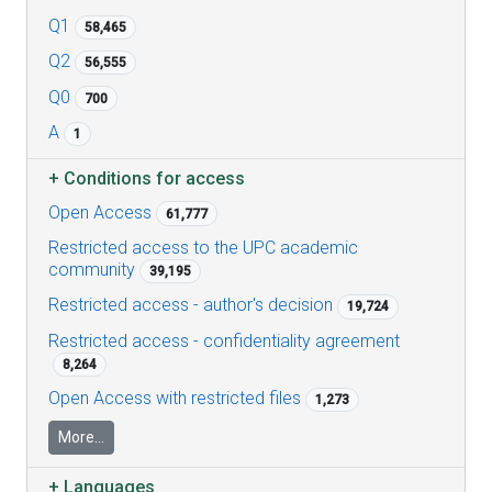
Q1
58,465
Q2
56,555
Q0
700
A
1
+
Conditions for access
Open Access
61,777
Restricted access to the UPC academic
community
39,195
Restricted access - author's decision
19,724
Restricted access - confidentiality agreement
8,264
Open Access with restricted files
1,273
More...
+
Languages