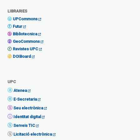
LIBRARIES
UPCommons
Futur
Bibliotecnica
GeoCommons
Revistes UPC
DOIBoard
UPC
Atenea
E-Secretaria
Seu electrònica
Identitat digital
Serveis TIC
Licitació electrònica