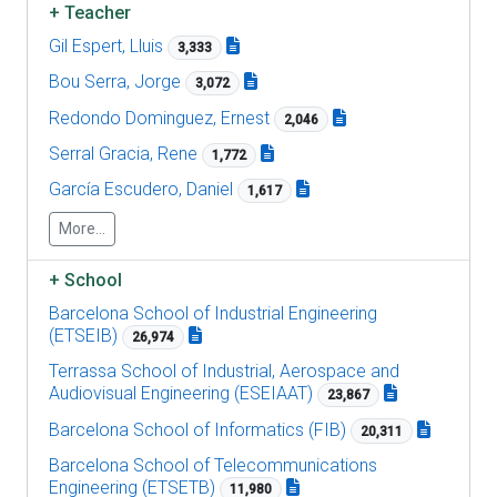
+
Teacher
Gil Espert, Lluis
3,333
Bou Serra, Jorge
3,072
Redondo Dominguez, Ernest
2,046
Serral Gracia, Rene
1,772
García Escudero, Daniel
1,617
More...
+
School
Barcelona School of Industrial Engineering
(ETSEIB)
26,974
Terrassa School of Industrial, Aerospace and
Audiovisual Engineering (ESEIAAT)
23,867
Barcelona School of Informatics (FIB)
20,311
Barcelona School of Telecommunications
Engineering (ETSETB)
11,980