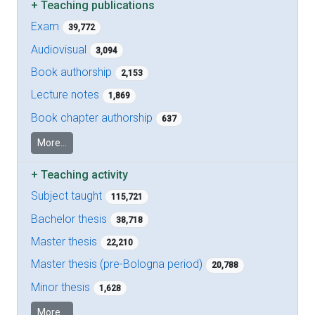
+
Teaching publications
Exam
39,772
Audiovisual
3,094
Book authorship
2,153
Lecture notes
1,869
Book chapter authorship
637
More...
+
Teaching activity
Subject taught
115,721
Bachelor thesis
38,718
Master thesis
22,210
Master thesis (pre-Bologna period)
20,788
Minor thesis
1,628
More...