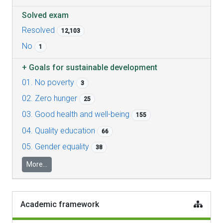
Solved exam
Resolved
12,103
No
1
+
Goals for sustainable development
01. No poverty
3
02. Zero hunger
25
03. Good health and well-being
155
04. Quality education
66
05. Gender equality
38
More...
Academic framework