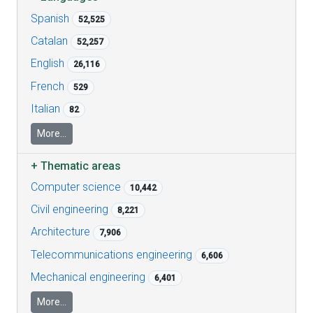
Spanish
52,525
Catalan
52,257
English
26,116
French
529
Italian
82
More...
+
Thematic areas
Computer science
10,442
Civil engineering
8,221
Architecture
7,906
Telecommunications engineering
6,606
Mechanical engineering
6,401
More...