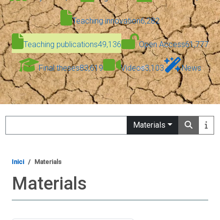
Teaching innovation
6,282
Teaching publications
49,136
Open Access
61,777
Final theses
83,619
Videos
3,103
News
Search
Materials
Inici
Materials
Materials