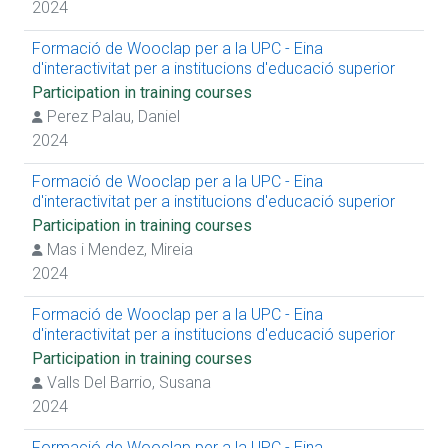
Extracurricular practices
2024
Curricular practices
Presentation of work at conference
Formació de Wooclap per a la UPC - Eina
Journal articles (teaching topics)
d'interactivitat per a institucions d'educació superior
Teaching innovation project
Participation in training courses
Conference delivery
Perez Palau, Daniel
Competitive project
Noncompetitive project
2024
Receiving awards
Formació de Wooclap per a la UPC - Eina
d'interactivitat per a institucions d'educació superior
Participation in training courses
Mas i Mendez, Mireia
2024
Formació de Wooclap per a la UPC - Eina
d'interactivitat per a institucions d'educació superior
Participation in training courses
Valls Del Barrio, Susana
2024
Formació de Wooclap per a la UPC - Eina