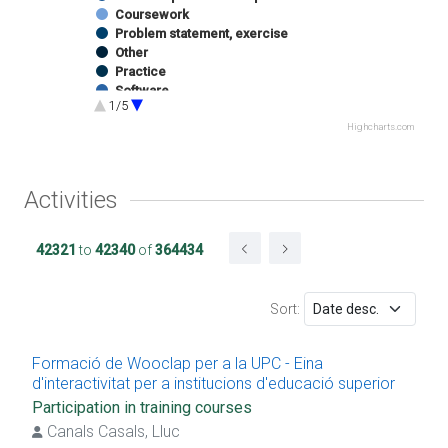
Coursework
Problem statement, exercise
Other
Practice
Software
1/5
Practical exercise
Course description
Highcharts.com
Software
Image
Sound
Activities
Authorship of catalog chapter exhibition
Exhibition catalog editing
Website
42321
to
42340
of
364434
Subject taught
Bachelor thesis
Master thesis
Sort:
Master thesis (pre-Bologna period)
Minor thesis
Stay at R&D center
Formació de Wooclap per a la UPC - Eina
UPC Master thesis
d'interactivitat per a institucions d'educació superior
Project work
Participation in training courses
Participation in training courses
Canals Casals, Lluc
Delivery of training courses