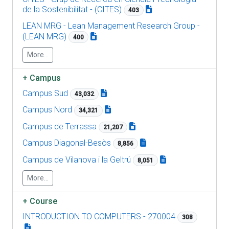
de la Sostenibilitat - (CITES)
403
LEAN MRG - Lean Management Research Group -
(LEAN MRG)
400
More...
+
Campus
Campus Sud
43,032
Campus Nord
34,321
Campus de Terrassa
21,207
Campus Diagonal-Besòs
8,856
Campus de Vilanova i la Geltrú
8,051
More...
+
Course
INTRODUCTION TO COMPUTERS - 270004
308