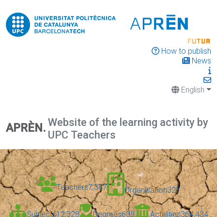
How to publish
News
English
Website of the learning activity by
APRÈN.
UPC Teachers
Teachers
7,347
Organisation
327
Subjects
12,328
Degrees
639
Activities
364,434