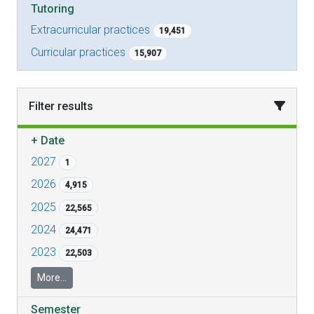
Tutoring
Extracurricular practices
19,451
Curricular practices
15,907
Filter results
+
Date
2027
1
2026
4,915
2025
22,565
2024
24,471
2023
22,503
More...
Semester