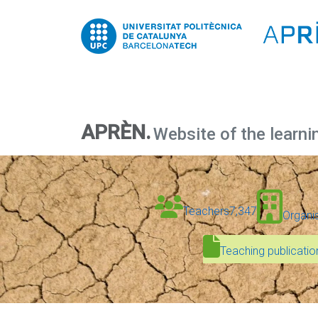
APRÈN.
Website of the learni
Teachers
7,347
Organi
Teaching publicatio