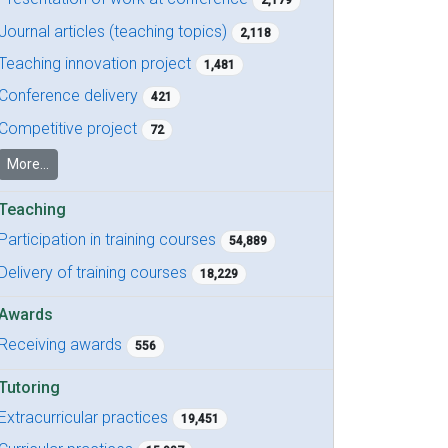
2,179
Journal articles (teaching topics)
2,118
Teaching innovation project
1,481
Conference delivery
421
Competitive project
72
More...
Teaching
Participation in training courses
54,889
Delivery of training courses
18,229
Awards
Receiving awards
556
Tutoring
Extracurricular practices
19,451