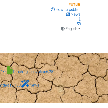
How to publish
News
English
,434
Teaching innovation
6,282
Videos
3,103
News