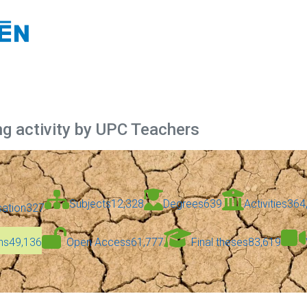
ng activity by UPC Teachers
Subjects
12,328
Degrees
639
Activities
364
sation
327
ns
49,136
Open Access
61,777
Final theses
83,619