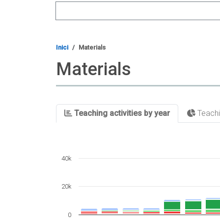
Search
Inici
Materials
Materials
Teaching activities by year
Teachin
40k
20k
0