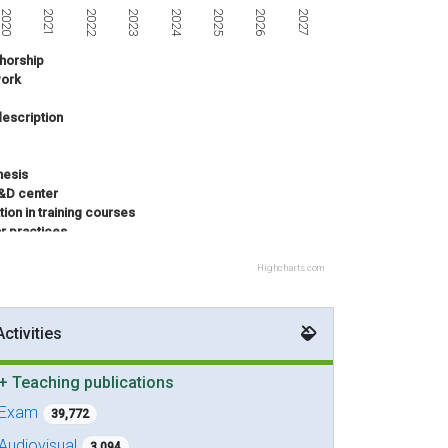
2023
2021
2026
2024
2027
2022
2020
2025
horship
ork
escription
hesis
R&D center
tion in training courses
ar practices
 innovation project
titive project
Highcharts.com
Activities
+
Teaching publications
Exam
39,772
Audiovisual
3,094