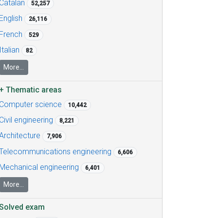
Catalan
52,257
English
26,116
French
529
Italian
82
More...
+
Thematic areas
Computer science
10,442
Civil engineering
8,221
Architecture
7,906
Telecommunications engineering
6,606
Mechanical engineering
6,401
More...
Solved exam