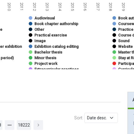
2013
2018
2011
2016
2014
2019
2012
2017
2010
2015
Audiovisual
Book aut
Book chapter authorship
Coursew
se
Other
Practice
Practical exercise
Course d
Image
Sound
er exhibition
Exhibition catalog editing
Website
Bachelor thesis
Master t
 period)
Minor thesis
Stay at 
Project work
Participa
Extracurricular practices
Curricul
nference
Journal articles (teaching topics)
Teaching
Competitive project
Noncompe
Sort:
8
18222