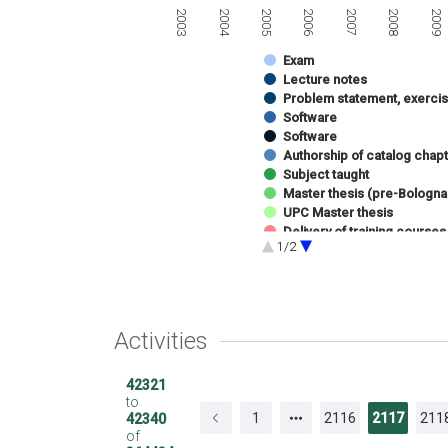
2003
2008
2006
2004
2009
2007
2005
Exam
Lecture notes
Problem statement, exerci
Software
Software
Authorship of catalog chapt
Subject taught
Master thesis (pre-Bologna
UPC Master thesis
Delivery of training courses
1/2
Presentation of work at co
Conference delivery
Receiving awards
Activities
42321
to
1
2116
2117
211
42340
of