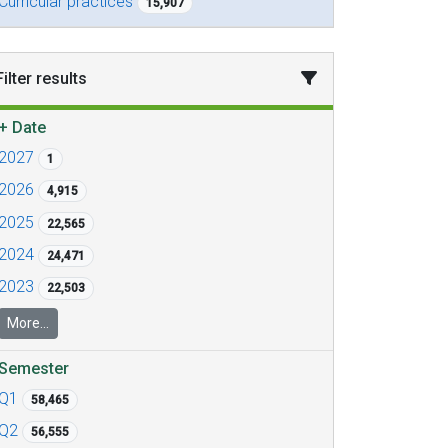
Curricular practices
15,907
Filter results
+
Date
2027
1
2026
4,915
2025
22,565
2024
24,471
2023
22,503
More...
Semester
Q1
58,465
Q2
56,555