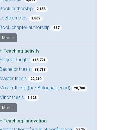
Book authorship
2,153
Lecture notes
1,869
Book chapter authorship
637
More...
+
Teaching activity
Subject taught
115,721
Bachelor thesis
38,718
Master thesis
22,210
Master thesis (pre-Bologna period)
20,788
Minor thesis
1,628
More...
+
Teaching innovation
Presentation of work at conference