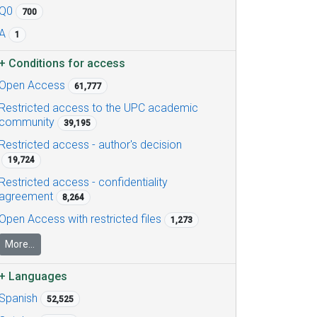
Q0
700
A
1
+
Conditions for access
Open Access
61,777
Restricted access to the UPC academic
community
39,195
Restricted access - author's decision
19,724
Restricted access - confidentiality
agreement
8,264
Open Access with restricted files
1,273
More...
+
Languages
Spanish
52,525