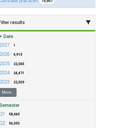
Curricular practices
15,907
Filter results
+
Date
2027
1
2026
4,915
2025
22,565
2024
24,471
2023
22,503
More...
Semester
Q1
58,465
Q2
56,555