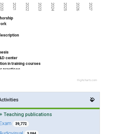
2023
2021
2026
2024
2027
2022
2020
2025
horship
ork
escription
hesis
R&D center
tion in training courses
ar practices
 innovation project
titive project
Highcharts.com
Activities
+
Teaching publications
Exam
39,772
Audiovisual
3,094