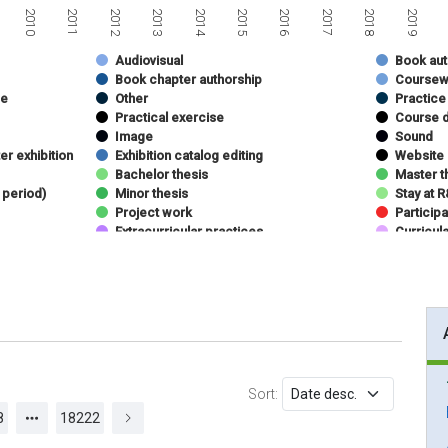
2013
2018
2011
2016
2014
2019
2012
2017
2010
2015
Audiovisual
Book aut
Book chapter authorship
Coursew
se
Other
Practice
Practical exercise
Course d
Image
Sound
er exhibition
Exhibition catalog editing
Website
Bachelor thesis
Master t
 period)
Minor thesis
Stay at 
Project work
Participa
Extracurricular practices
Curricul
nference
Journal articles (teaching topics)
Teaching
Competitive project
Noncompe
Sort:
8
18222