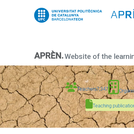
APRÈN.
Website of the learni
Teachers
7,347
Organi
Teaching publicatio