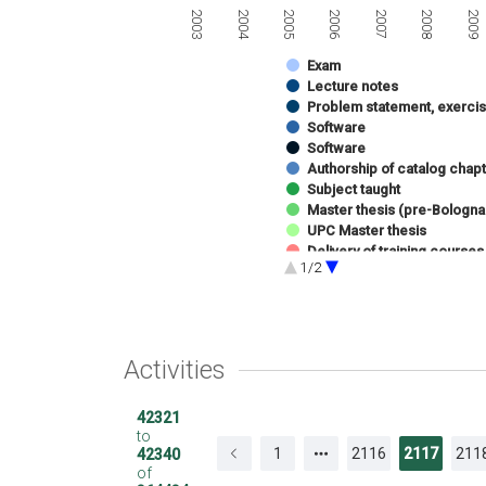
2003
2008
2006
2004
2009
2007
2005
Exam
Lecture notes
Problem statement, exerci
Software
Software
Authorship of catalog chapt
Subject taught
Master thesis (pre-Bologna
UPC Master thesis
Delivery of training courses
1/2
Presentation of work at co
Conference delivery
Receiving awards
Activities
42321
to
1
2116
2117
211
42340
of