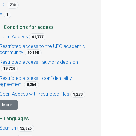
Q0
700
A
1
+
Conditions for access
Open Access
61,777
Restricted access to the UPC academic
community
39,195
Restricted access - author's decision
19,724
Restricted access - confidentiality
agreement
8,264
Open Access with restricted files
1,273
More...
+
Languages
Spanish
52,525