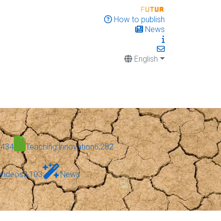
How to publish
News
English
,434
Teaching innovation
6,282
Videos
3,103
News