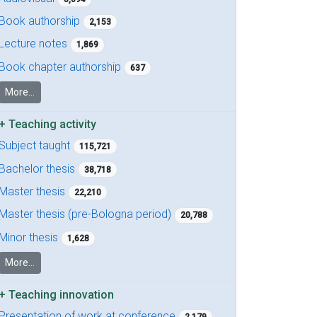
Book authorship
2,153
Lecture notes
1,869
Book chapter authorship
637
More...
+
Teaching activity
Subject taught
115,721
Bachelor thesis
38,718
Master thesis
22,210
Master thesis (pre-Bologna period)
20,788
Minor thesis
1,628
More...
+
Teaching innovation
Presentation of work at conference