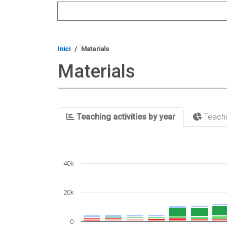
Search
Inici
Materials
Materials
Teaching activities by year
Teachin
40k
20k
0