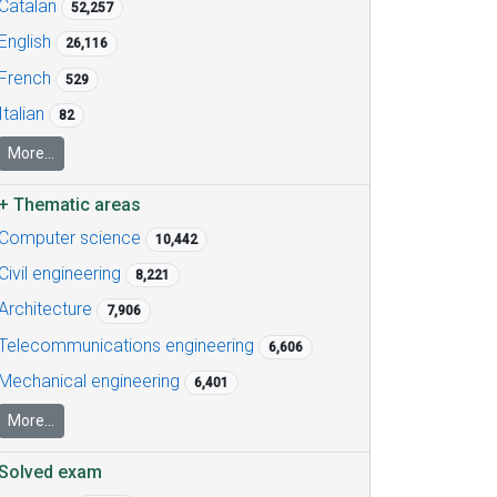
Catalan
52,257
English
26,116
French
529
Italian
82
More...
+
Thematic areas
Computer science
10,442
Civil engineering
8,221
Architecture
7,906
Telecommunications engineering
6,606
Mechanical engineering
6,401
More...
Solved exam