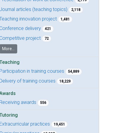
2,179
Journal articles (teaching topics)
2,118
Teaching innovation project
1,481
Conference delivery
421
Competitive project
72
More...
Teaching
Participation in training courses
54,889
Delivery of training courses
18,229
Awards
Receiving awards
556
Tutoring
Extracurricular practices
19,451