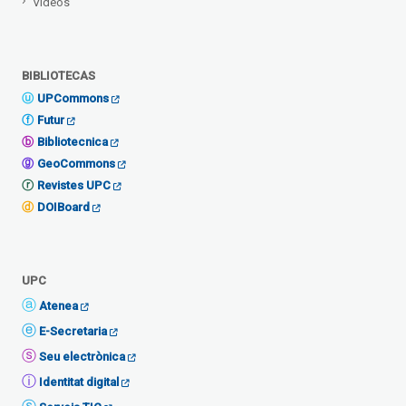
Vídeos
BIBLIOTECAS
UPCommons
Futur
Bibliotecnica
GeoCommons
Revistes UPC
DOIBoard
UPC
Atenea
E-Secretaria
Seu electrònica
Identitat digital