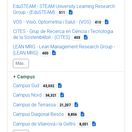
EduSTEAM - STEAM University Learning Research
Group - (EduSTEAM)
511
VOS - Visió, Optometria i Salut - (VOS)
410
CITES - Grup de Recerca en Ciència i Tecnologia
de la Sostenibilitat - (CITES)
403
LEAN MRG - Lean Management Research Group -
(LEAN MRG)
400
Más...
+
Campus
Campus Sud
43,032
Campus Nord
34,321
Campus de Terrassa
21,207
Campus Diagonal-Besòs
8,856
Campus de Vilanova i la Geltrú
8,051