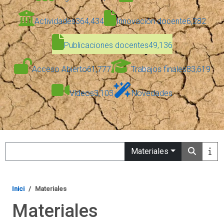
Actividades
364,434
Innovación docente
6,282
Publicaciones docentes
49,136
Acceso Abierto
61,777
Trabajos finales
83,619
Vídeos
3,103
Novedades
Search
Materiales
Inici
Materiales
Materiales