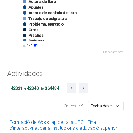
Autoría de libro
Apuntes
Autoría de capítulo de libro
Trabajo de asignatura
Problema, ejercicio
Otros
Práctica
Software
1/5
Ejercicio de prácticas
Programa docente
Highcharts.com
Software
Imagen
Sonido
Actividades
Autoría de capítulo de catálogo de exposición
Edición de catálogo de exposición
Website
42321
a
42340
de
364434
Docencia impartida
Trabajo final de grado
Proyecto Final de Máster Oficial
Ordenación:
Proyecto/Trabajo final de carrera
Tesina
Estancia en centro RDI
Formació de Wooclap per a la UPC - Eina
Proyecto final de máster UPC
d'interactivitat per a institucions d'educació superior
Trabajo de proyecto