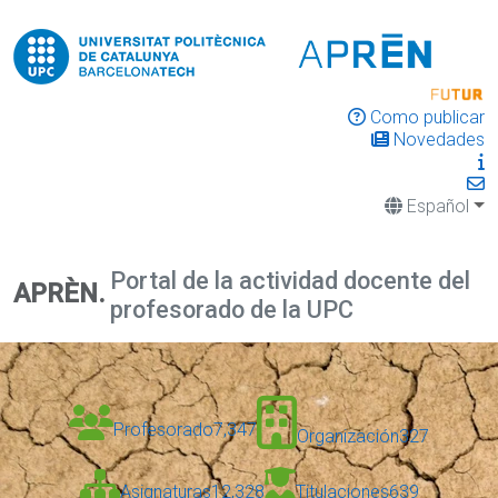
Como publicar
Novedades
Español
Portal de la actividad docente del
APRÈN.
profesorado de la UPC
Profesorado
7,347
Organización
327
Asignaturas
12,328
Titulaciones
639