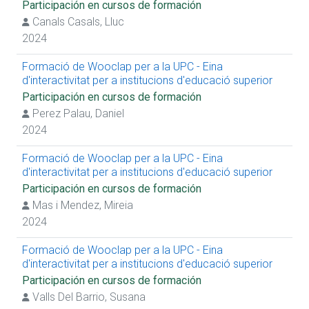
Participación en cursos de formación
Participación en cursos de formación
Canals Casals, Lluc
Impartición de cursos de formación
Prácticas extracurriculares
2024
Prácticas curriculares
Presentación de trabajo en congreso
Formació de Wooclap per a la UPC - Eina
Artículos de revista (temática docente)
d'interactivitat per a institucions d'educació superior
Proyecto de innovación docente
Participación en cursos de formación
Impartición de conferencia
Perez Palau, Daniel
Proyecto R+D+I competitivo
Proyecto R+D+I no competitivo
2024
Obtención de premios
Formació de Wooclap per a la UPC - Eina
d'interactivitat per a institucions d'educació superior
Participación en cursos de formación
Mas i Mendez, Mireia
2024
Formació de Wooclap per a la UPC - Eina
d'interactivitat per a institucions d'educació superior
Participación en cursos de formación
Valls Del Barrio, Susana