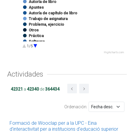
Autoría de libro
Apuntes
Autoría de capítulo de libro
Trabajo de asignatura
Problema, ejercicio
Otros
Práctica
Software
1/5
Ejercicio de prácticas
Programa docente
Highcharts.com
Software
Imagen
Sonido
Actividades
Autoría de capítulo de catálogo de exposición
Edición de catálogo de exposición
Website
42321
a
42340
de
364434
Docencia impartida
Trabajo final de grado
Proyecto Final de Máster Oficial
Ordenación:
Proyecto/Trabajo final de carrera
Tesina
Estancia en centro RDI
Formació de Wooclap per a la UPC - Eina
Proyecto final de máster UPC
d'interactivitat per a institucions d'educació superior
Trabajo de proyecto