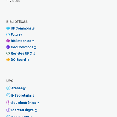
Vídeos
BIBLIOTECAS
UPCommons
Futur
Bibliotecnica
GeoCommons
Revistes UPC
DOIBoard
UPC
Atenea
E-Secretaria
Seu electrònica
Identitat digital