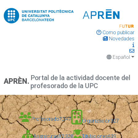
Como publicar
Novedades
Español
Portal de la actividad docente del
APRÈN.
profesorado de la UPC
Profesorado
7,347
Organización
327
Asignaturas
12,328
Titulaciones
639