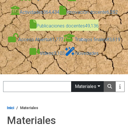
Actividades
364,434
Innovación docente
6,282
Publicaciones docentes
49,136
Acceso Abierto
61,777
Trabajos finales
83,619
Vídeos
3,103
Novedades
Search
Materiales
Inici
Materiales
Materiales