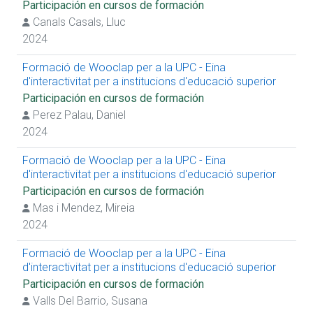
Participación en cursos de formación
Participación en cursos de formación
Canals Casals, Lluc
Impartición de cursos de formación
Prácticas extracurriculares
2024
Prácticas curriculares
Presentación de trabajo en congreso
Formació de Wooclap per a la UPC - Eina
Artículos de revista (temática docente)
d'interactivitat per a institucions d'educació superior
Proyecto de innovación docente
Participación en cursos de formación
Impartición de conferencia
Perez Palau, Daniel
Proyecto R+D+I competitivo
Proyecto R+D+I no competitivo
2024
Obtención de premios
Formació de Wooclap per a la UPC - Eina
d'interactivitat per a institucions d'educació superior
Participación en cursos de formación
Mas i Mendez, Mireia
2024
Formació de Wooclap per a la UPC - Eina
d'interactivitat per a institucions d'educació superior
Participación en cursos de formación
Valls Del Barrio, Susana