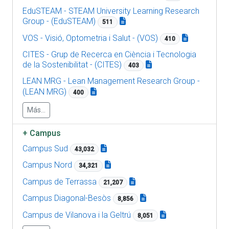
EduSTEAM - STEAM University Learning Research
Group - (EduSTEAM)
511
VOS - Visió, Optometria i Salut - (VOS)
410
CITES - Grup de Recerca en Ciència i Tecnologia
de la Sostenibilitat - (CITES)
403
LEAN MRG - Lean Management Research Group -
(LEAN MRG)
400
Más...
+
Campus
Campus Sud
43,032
Campus Nord
34,321
Campus de Terrassa
21,207
Campus Diagonal-Besòs
8,856
Campus de Vilanova i la Geltrú
8,051