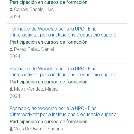
Participación en cursos de formación
Participación en cursos de formación
Canals Casals, Lluc
Impartición de cursos de formación
Prácticas extracurriculares
2024
Prácticas curriculares
Presentación de trabajo en congreso
Formació de Wooclap per a la UPC - Eina
Artículos de revista (temática docente)
d'interactivitat per a institucions d'educació superior
Proyecto de innovación docente
Participación en cursos de formación
Impartición de conferencia
Perez Palau, Daniel
Proyecto R+D+I competitivo
Proyecto R+D+I no competitivo
2024
Obtención de premios
Formació de Wooclap per a la UPC - Eina
d'interactivitat per a institucions d'educació superior
Participación en cursos de formación
Mas i Mendez, Mireia
2024
Formació de Wooclap per a la UPC - Eina
d'interactivitat per a institucions d'educació superior
Participación en cursos de formación
Valls Del Barrio, Susana