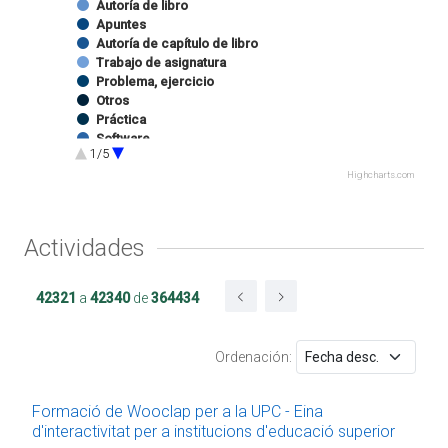
Autoría de libro
Apuntes
Autoría de capítulo de libro
Trabajo de asignatura
Problema, ejercicio
Otros
Práctica
Software
1/5
Ejercicio de prácticas
Programa docente
Highcharts.com
Software
Imagen
Sonido
Actividades
Autoría de capítulo de catálogo de exposición
Edición de catálogo de exposición
Website
42321
a
42340
de
364434
Docencia impartida
Trabajo final de grado
Proyecto Final de Máster Oficial
Ordenación:
Proyecto/Trabajo final de carrera
Tesina
Estancia en centro RDI
Formació de Wooclap per a la UPC - Eina
Proyecto final de máster UPC
d'interactivitat per a institucions d'educació superior
Trabajo de proyecto