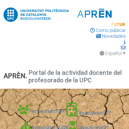
Como publicar
Novedades
Español
Portal de la actividad docente del
APRÈN.
profesorado de la UPC
Profesorado
7,347
Organización
327
Asignaturas
12,328
Titulaciones
639