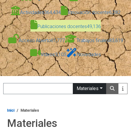
Actividades
364,434
Innovación docente
6,282
Publicaciones docentes
49,136
Acceso Abierto
61,777
Trabajos finales
83,619
Vídeos
3,103
Novedades
Search
Materiales
Inici
Materiales
Materiales