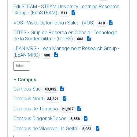
EduSTEAM - STEAM University Learning Research
Group - (EduSTEAM)
511
VOS - Visió, Optometria i Salut - (VOS)
410
CITES - Grup de Recerca en Ciència i Tecnologia
de la Sostenibilitat - (CITES)
403
LEAN MRG - Lean Management Research Group -
(LEAN MRG)
400
Más...
+
Campus
Campus Sud
43,032
Campus Nord
34,321
Campus de Terrassa
21,207
Campus Diagonal-Besòs
8,856
Campus de Vilanova i la Geltrú
8,051