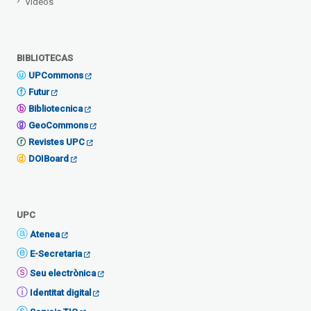
Vídeos
BIBLIOTECAS
UPCommons
Futur
Bibliotecnica
GeoCommons
Revistes UPC
DOIBoard
UPC
Atenea
E-Secretaria
Seu electrònica
Identitat digital