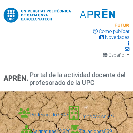
Como publicar
Novedades
Español
Portal de la actividad docente del
APRÈN.
profesorado de la UPC
Profesorado
7,347
Organización
327
Asignaturas
12,328
Titulaciones
639