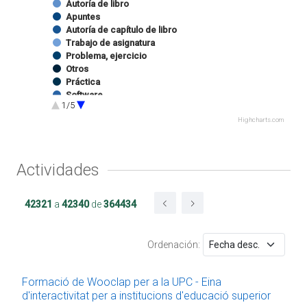
Autoría de libro
Apuntes
Autoría de capítulo de libro
Trabajo de asignatura
Problema, ejercicio
Otros
Práctica
Software
1/5
Ejercicio de prácticas
Programa docente
Highcharts.com
Software
Imagen
Sonido
Actividades
Autoría de capítulo de catálogo de exposición
Edición de catálogo de exposición
Website
42321
a
42340
de
364434
Docencia impartida
Trabajo final de grado
Proyecto Final de Máster Oficial
Ordenación:
Proyecto/Trabajo final de carrera
Tesina
Estancia en centro RDI
Formació de Wooclap per a la UPC - Eina
Proyecto final de máster UPC
d'interactivitat per a institucions d'educació superior
Trabajo de proyecto