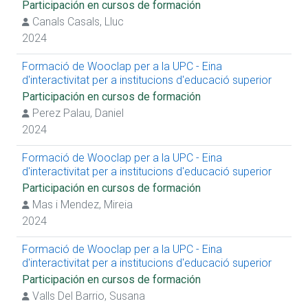
Participación en cursos de formación
Participación en cursos de formación
Canals Casals, Lluc
Impartición de cursos de formación
Prácticas extracurriculares
2024
Prácticas curriculares
Presentación de trabajo en congreso
Formació de Wooclap per a la UPC - Eina
Artículos de revista (temática docente)
d'interactivitat per a institucions d'educació superior
Proyecto de innovación docente
Participación en cursos de formación
Impartición de conferencia
Perez Palau, Daniel
Proyecto R+D+I competitivo
Proyecto R+D+I no competitivo
2024
Obtención de premios
Formació de Wooclap per a la UPC - Eina
d'interactivitat per a institucions d'educació superior
Participación en cursos de formación
Mas i Mendez, Mireia
2024
Formació de Wooclap per a la UPC - Eina
d'interactivitat per a institucions d'educació superior
Participación en cursos de formación
Valls Del Barrio, Susana