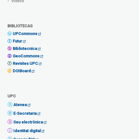
Vídeos
BIBLIOTECAS
UPCommons
Futur
Bibliotecnica
GeoCommons
Revistes UPC
DOIBoard
UPC
Atenea
E-Secretaria
Seu electrònica
Identitat digital