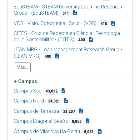
EduSTEAM - STEAM University Learning Research
Group - (EduSTEAM)
511
VOS - Visió, Optometria i Salut - (VOS)
410
CITES - Grup de Recerca en Ciència i Tecnologia
de la Sostenibilitat - (CITES)
403
LEAN MRG - Lean Management Research Group -
(LEAN MRG)
400
Más...
+
Campus
Campus Sud
43,032
Campus Nord
34,321
Campus de Terrassa
21,207
Campus Diagonal-Besòs
8,856
Campus de Vilanova i la Geltrú
8,051