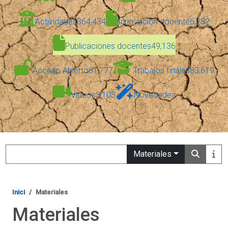
Actividades
364,434
Innovación docente
6,282
Publicaciones docentes
49,136
Acceso Abierto
61,777
Trabajos finales
83,619
Vídeos
3,103
Novedades
Search
Materiales
Inici
Materiales
Materiales