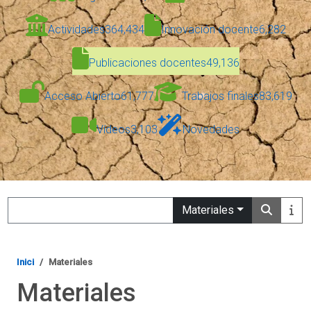
Actividades
364,434
Innovación docente
6,282
Publicaciones docentes
49,136
Acceso Abierto
61,777
Trabajos finales
83,619
Vídeos
3,103
Novedades
Search
Materiales
Inici
Materiales
Materiales