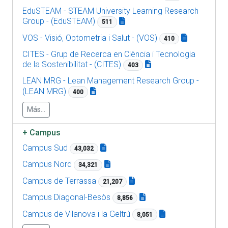
EduSTEAM - STEAM University Learning Research
Group - (EduSTEAM)
511
VOS - Visió, Optometria i Salut - (VOS)
410
CITES - Grup de Recerca en Ciència i Tecnologia
de la Sostenibilitat - (CITES)
403
LEAN MRG - Lean Management Research Group -
(LEAN MRG)
400
Más...
+
Campus
Campus Sud
43,032
Campus Nord
34,321
Campus de Terrassa
21,207
Campus Diagonal-Besòs
8,856
Campus de Vilanova i la Geltrú
8,051