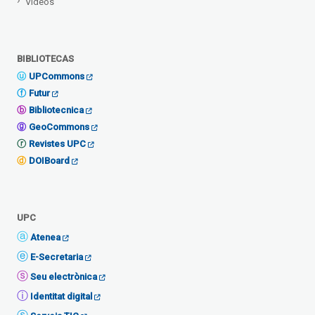
Vídeos
BIBLIOTECAS
UPCommons
Futur
Bibliotecnica
GeoCommons
Revistes UPC
DOIBoard
UPC
Atenea
E-Secretaria
Seu electrònica
Identitat digital