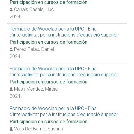
Participación en cursos de formación
Participación en cursos de formación
Canals Casals, Lluc
Impartición de cursos de formación
Prácticas extracurriculares
2024
Prácticas curriculares
Presentación de trabajo en congreso
Formació de Wooclap per a la UPC - Eina
Artículos de revista (temática docente)
d'interactivitat per a institucions d'educació superior
Proyecto de innovación docente
Participación en cursos de formación
Impartición de conferencia
Perez Palau, Daniel
Proyecto R+D+I competitivo
Proyecto R+D+I no competitivo
2024
Obtención de premios
Formació de Wooclap per a la UPC - Eina
d'interactivitat per a institucions d'educació superior
Participación en cursos de formación
Mas i Mendez, Mireia
2024
Formació de Wooclap per a la UPC - Eina
d'interactivitat per a institucions d'educació superior
Participación en cursos de formación
Valls Del Barrio, Susana