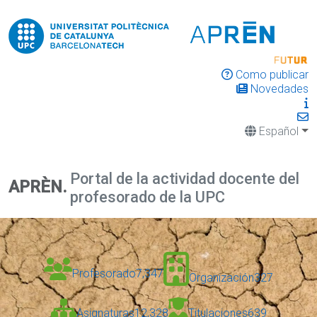
Como publicar
Novedades
Español
Portal de la actividad docente del
APRÈN.
profesorado de la UPC
Profesorado
7,347
Organización
327
Asignaturas
12,328
Titulaciones
639