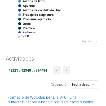
Autoría de libro
Apuntes
Autoría de capítulo de libro
Trabajo de asignatura
Problema, ejercicio
Otros
Práctica
Software
1/5
Ejercicio de prácticas
Programa docente
Highcharts.com
Software
Imagen
Sonido
Actividades
Autoría de capítulo de catálogo de exposición
Edición de catálogo de exposición
Website
42321
a
42340
de
364434
Docencia impartida
Trabajo final de grado
Proyecto Final de Máster Oficial
Ordenación:
Proyecto/Trabajo final de carrera
Tesina
Estancia en centro RDI
Formació de Wooclap per a la UPC - Eina
Proyecto final de máster UPC
d'interactivitat per a institucions d'educació superior
Trabajo de proyecto