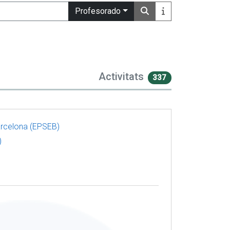
Profesorado
Activitats
337
arcelona (EPSEB)
)