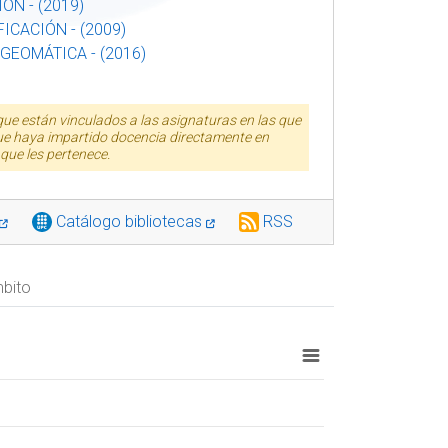
ÓN - (2019)
ICACIÓN - (2009)
GEOMÁTICA - (2016)
que están vinculados a las asignaturas en las que
que haya impartido docencia directamente en
que les pertenece.
Catálogo bibliotecas
RSS
mbito