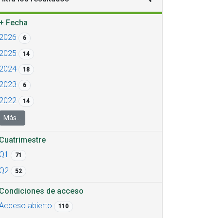
+
Fecha
2026
6
2025
14
2024
18
2023
6
2022
14
Más...
Cuatrimestre
Q1
71
Q2
52
Condiciones de acceso
Acceso abierto
110