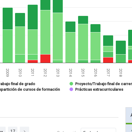
2012
2010
2017
2015
2013
2011
2009
2018
2016
2014
abajo final de grado
Proyecto/Trabajo final de carre
mpartición de cursos de formación
Prácticas extracurriculares
17