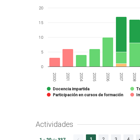
20
15
10
5
0
2008
2006
2004
2000
2007
2005
2001
Docencia impartida
Tr
Participación en cursos de formación
I
Actividades
1
2
3
4
1
a
20
de
337