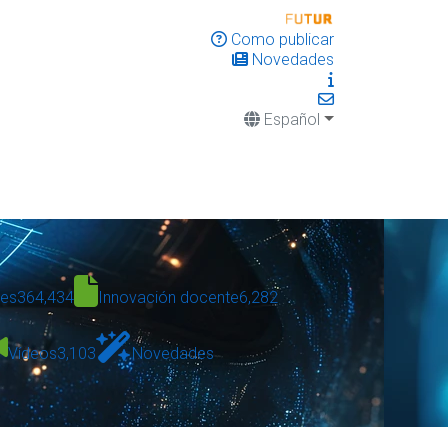
Como publicar
Novedades
Español
des
364,434
Innovación docente
6,282
Vídeos
3,103
Novedades