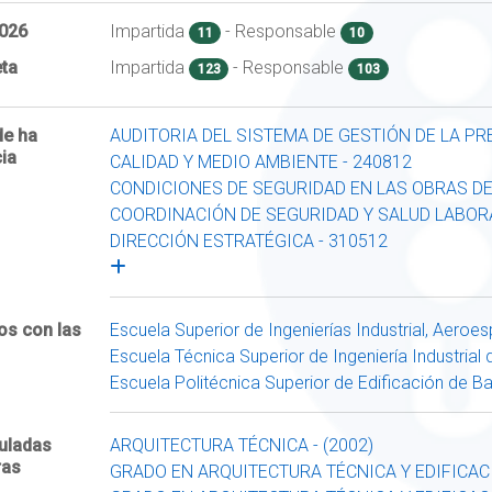
026
Impartida
- Responsable
11
10
ta
Impartida
- Responsable
123
103
de ha
AUDITORIA DEL SISTEMA DE GESTIÓN DE LA PR
ia
CALIDAD Y MEDIO AMBIENTE - 240812
CONDICIONES DE SEGURIDAD EN LAS OBRAS DE
COORDINACIÓN DE SEGURIDAD Y SALUD LABORA
DIRECCIÓN ESTRATÉGICA - 310512
os con las
Escuela Superior de Ingenierías Industrial, Aeroe
Escuela Técnica Superior de Ingeniería Industrial
Escuela Politécnica Superior de Edificación de B
culadas
ARQUITECTURA TÉCNICA - (2002)
ras
GRADO EN ARQUITECTURA TÉCNICA Y EDIFICACI