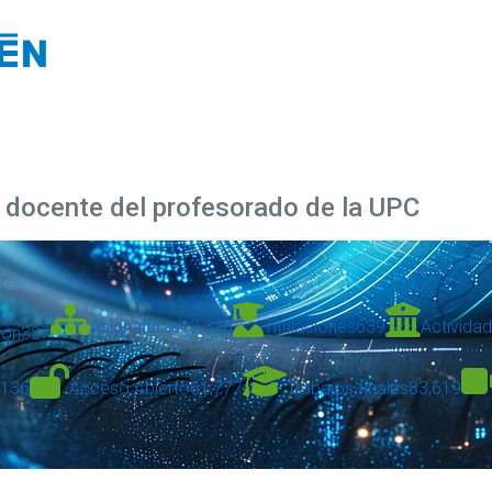
d docente del profesorado de la UPC
Asignaturas
12,328
Titulaciones
639
Activida
ión
327
,136
Acceso Abierto
61,777
Trabajos finales
83,619