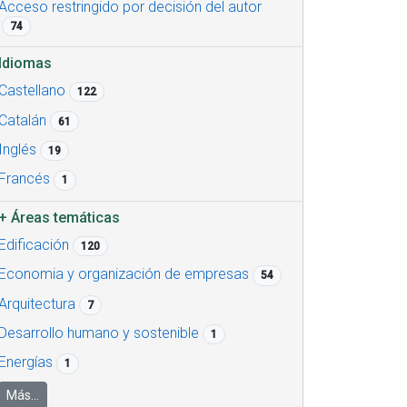
Acceso restringido por decisión del autor
74
Idiomas
Castellano
122
Catalán
61
Inglés
19
Francés
1
+
Áreas temáticas
Edificación
120
Economia y organización de empresas
54
Arquitectura
7
Desarrollo humano y sostenible
1
Energías
1
Más...