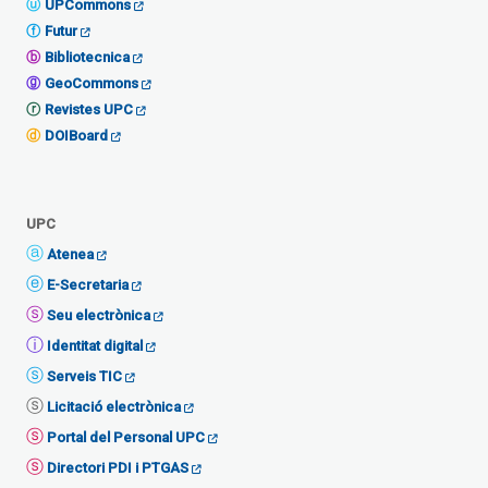
UPCommons
Futur
Bibliotecnica
GeoCommons
Revistes UPC
DOIBoard
UPC
Atenea
E-Secretaria
Seu electrònica
Identitat digital
Serveis TIC
Licitació electrònica
Portal del Personal UPC
Directori PDI i PTGAS