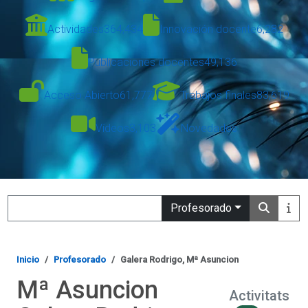
Actividades
364,434
Innovación docente
6,282
Publicaciones docentes
49,136
Acceso Abierto
61,777
Trabajos finales
83,619
Vídeos
3,103
Novedades
Search
Profesorado
Inicio
Profesorado
Galera Rodrigo, Mª Asuncion
Mª Asuncion
Activitats