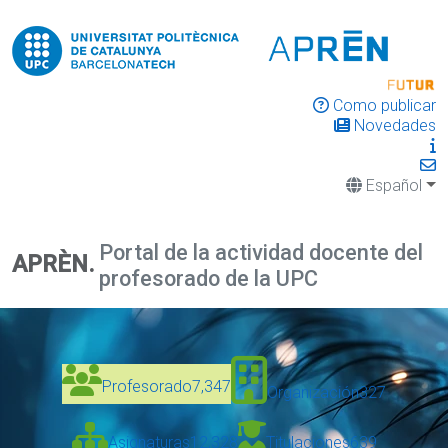
Como publicar
Novedades
Español
Portal de la actividad docente del
APRÈN.
profesorado de la UPC
Profesorado
7,347
Organización
327
Asignaturas
12,328
Titulaciones
639