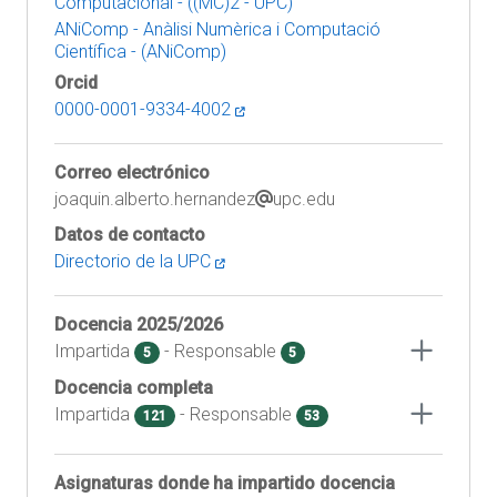
Computacional - ((MC)2 - UPC)
ANiComp - Anàlisi Numèrica i Computació
Científica - (ANiComp)
Orcid
0000-0001-9334-4002
Correo electrónico
joaquin.alberto.hernandez
upc.edu
Datos de contacto
Directorio de la UPC
Docencia
2025/2026
Impartida
- Responsable
5
5
Docencia completa
Impartida
- Responsable
121
53
Asignaturas donde ha impartido docencia