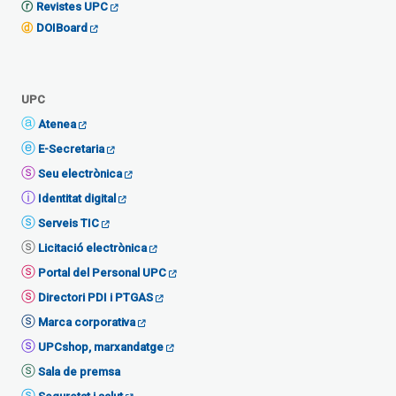
Revistes UPC
DOIBoard
UPC
Atenea
E-Secretaria
Seu electrònica
Identitat digital
Serveis TIC
Licitació electrònica
Portal del Personal UPC
Directori PDI i PTGAS
Marca corporativa
UPCshop, marxandatge
Sala de premsa