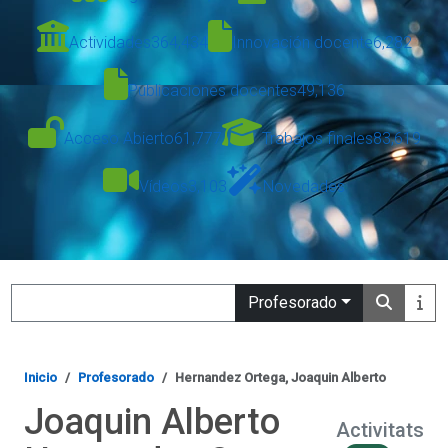
Actividades
364,434
Innovación docente
6,282
Publicaciones docentes
49,136
Acceso Abierto
61,777
Trabajos finales
83,619
Vídeos
3,103
Novedades
Search
Profesorado
Inicio
Profesorado
Hernandez Ortega, Joaquin Alberto
Joaquin Alberto
Activitats