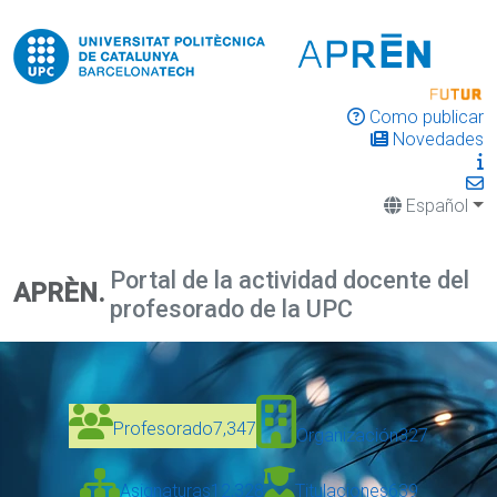
Como publicar
Novedades
Español
Portal de la actividad docente del
APRÈN.
profesorado de la UPC
Profesorado
7,347
Organización
327
Asignaturas
12,328
Titulaciones
639