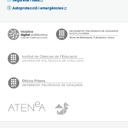
Seguretat i salut
Autoprotecció i emergències