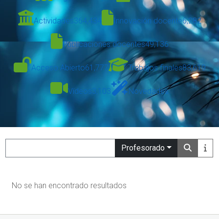
Actividades
364,434
Innovación docente
6,282
Publicaciones docentes
49,136
Acceso Abierto
61,777
Trabajos finales
83,619
Vídeos
3,103
Novedades
Search
Profesorado
No se han encontrado resultados