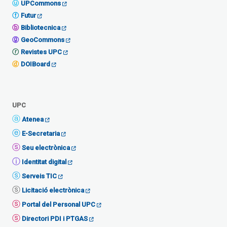
UPCommons
Futur
Bibliotecnica
GeoCommons
Revistes UPC
DOIBoard
UPC
Atenea
E-Secretaria
Seu electrònica
Identitat digital
Serveis TIC
Licitació electrònica
Portal del Personal UPC
Directori PDI i PTGAS