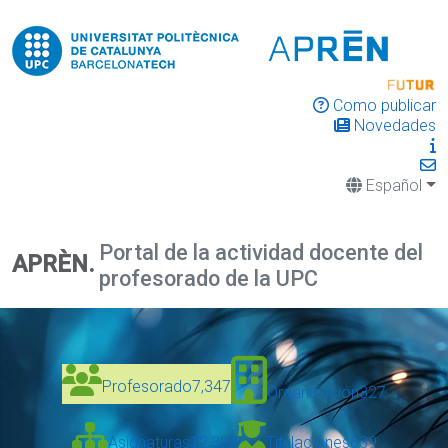
Como publicar
Novedades
Español
Portal de la actividad docente del
APRÈN.
profesorado de la UPC
Profesorado
7,347
Organización
327
Asignaturas
12,328
Titulaciones
639