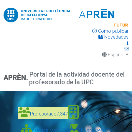
Como publicar
Novedades
Español
Portal de la actividad docente del
APRÈN.
profesorado de la UPC
Profesorado
7,347
Organización
327
Asignaturas
12,328
Titulaciones
639