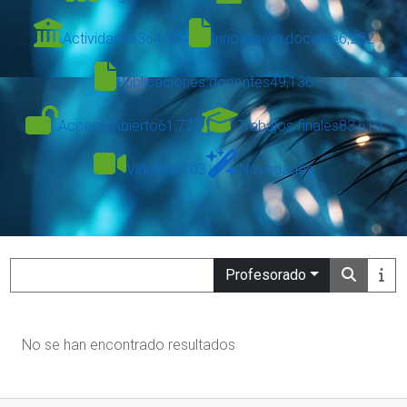
Actividades
364,434
Innovación docente
6,282
Publicaciones docentes
49,136
Acceso Abierto
61,777
Trabajos finales
83,619
Vídeos
3,103
Novedades
Search
Profesorado
No se han encontrado resultados