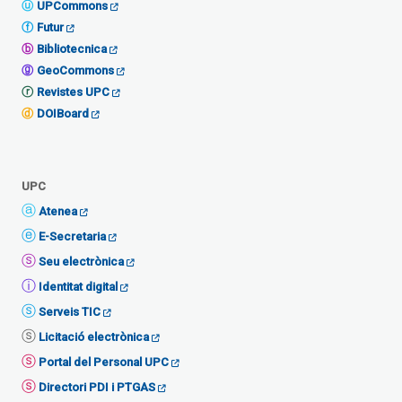
UPCommons
Futur
Bibliotecnica
GeoCommons
Revistes UPC
DOIBoard
UPC
Atenea
E-Secretaria
Seu electrònica
Identitat digital
Serveis TIC
Licitació electrònica
Portal del Personal UPC
Directori PDI i PTGAS